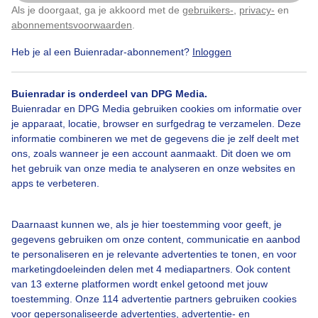
Als je doorgaat, ga je akkoord met de
gebruikers-
,
privacy-
en
Klik
hier
om dit aan te passen
abonnementsvoorwaarden
.
Heb je al een Buienradar-abonnement?
Inloggen
Over Buienradar
Buienradar is onderdeel van DPG Media.
Buienradar en DPG Media gebruiken cookies om informatie over
je apparaat, locatie, browser en surfgedrag te verzamelen. Deze
Bedrijfsgegevens
informatie combineren we met de gegevens die je zelf deelt met
ons, zoals wanneer je een account aanmaakt. Dit doen we om
Veelgestelde vragen
het gebruik van onze media te analyseren en onze websites en
Contact
apps te verbeteren.
Toegankelijkheid
Daarnaast kunnen we, als je hier toestemming voor geeft, je
Gebruikersvoorwaarden
gegevens gebruiken om onze content, communicatie en aanbod
Adverteren
te personaliseren en je relevante advertenties te tonen, en voor
marketingdoeleinden delen met 4 mediapartners. Ook content
Buienradar Team
van 13 externe platformen wordt enkel getoond met jouw
Privacy beleid
toestemming. Onze 114 advertentie partners gebruiken cookies
voor gepersonaliseerde advertenties, advertentie- en