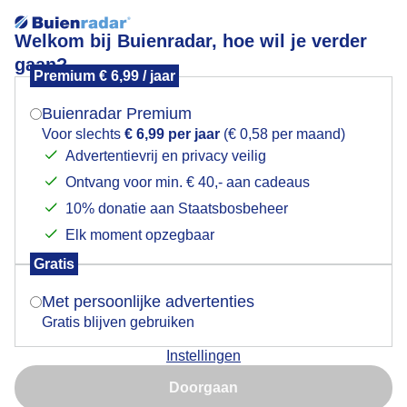
Welkom bij Buienradar, hoe wil je verder
gaan?
Premium € 6,99 / jaar
Mogen we je locatie gebruiken voor het
Lees meer.
weer?
Buienradar Premium
zonnigschaatsweer
Voor slechts
€ 6,99 per jaar
(€ 0,58 per maand)
Advertentievrij en privacy veilig
Ontvang voor min. € 40,- aan cadeaus
Indien je hier nog geen akkoord op hebt gegeven,
verschijnt er zo een pop-up uit je browser waarin
10% donatie aan Staatsbosbeheer
deze toestemming gevraagd wordt.
Elk moment opzegbaar
Een moment geduld aub...
Gratis
Is goed, toon de popup
Met persoonlijke advertenties
Populaire categorieën
Gratis blijven gebruiken
Lente
Instellingen
Nu niet, misschien later
Zomer
Doorgaan
Herfst
Gebruik je Safari en wil je niet elke dag deze pop-up zien?