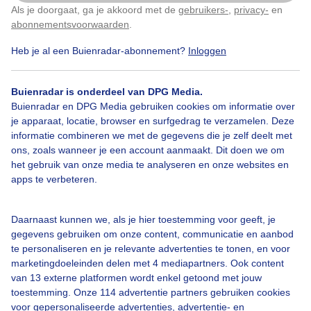
Als je doorgaat, ga je akkoord met de
gebruikers-
,
privacy-
en
Klik
hier
om dit aan te passen
abonnementsvoorwaarden
.
Heb je al een Buienradar-abonnement?
Inloggen
Over Buienradar
Buienradar is onderdeel van DPG Media.
Buienradar en DPG Media gebruiken cookies om informatie over
je apparaat, locatie, browser en surfgedrag te verzamelen. Deze
Bedrijfsgegevens
informatie combineren we met de gegevens die je zelf deelt met
ons, zoals wanneer je een account aanmaakt. Dit doen we om
Veelgestelde vragen
het gebruik van onze media te analyseren en onze websites en
Contact
apps te verbeteren.
Toegankelijkheid
Daarnaast kunnen we, als je hier toestemming voor geeft, je
Gebruikersvoorwaarden
gegevens gebruiken om onze content, communicatie en aanbod
Adverteren
te personaliseren en je relevante advertenties te tonen, en voor
marketingdoeleinden delen met 4 mediapartners. Ook content
Buienradar Team
van 13 externe platformen wordt enkel getoond met jouw
Privacy beleid
toestemming. Onze 114 advertentie partners gebruiken cookies
voor gepersonaliseerde advertenties, advertentie- en