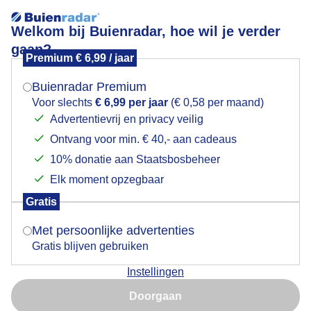
Welkom bij Buienradar, hoe wil je verder
gaan?
Premium € 6,99 / jaar
Mogen we je locatie gebruiken voor het
Lees meer.
weer?
Buienradar Premium
zonloos
Voor slechts
€ 6,99 per jaar
(€ 0,58 per maand)
Advertentievrij en privacy veilig
Ontvang voor min. € 40,- aan cadeaus
Indien je hier nog geen akkoord op hebt gegeven,
verschijnt er zo een pop-up uit je browser waarin
10% donatie aan Staatsbosbeheer
deze toestemming gevraagd wordt.
Elk moment opzegbaar
Een moment geduld aub...
Gratis
Is goed, toon de popup
Met persoonlijke advertenties
Populaire categorieën
Gratis blijven gebruiken
Lente
Instellingen
Nu niet, misschien later
Zomer
Doorgaan
Herfst
Gebruik je Safari en wil je niet elke dag deze pop-up zien?