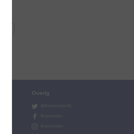
oemen
e
Overig
@BuienradarNL
Buienradar
Buienradar
ucht