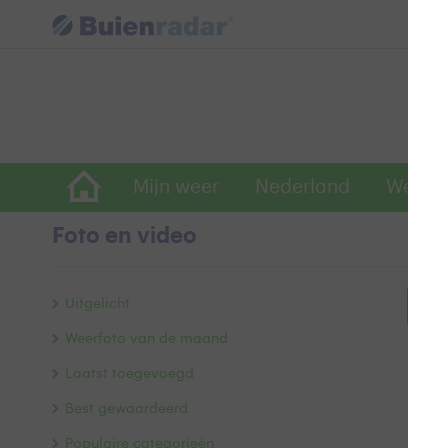
Mijn weer
Nederland
Wereld
Foto en video
Uitgelicht
Bek
Weerfoto van de maand
Laatst toegevoegd
Best gewaardeerd
Populaire categorieën