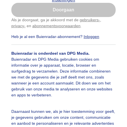
Is goed, toon de popup
Doorgaan
Nu niet, misschien later
categorieën
Als je doorgaat, ga je akkoord met de
gebruikers-
,
privacy-
en
abonnementsvoorwaarden
.
Gebruik je Safari en wil je niet elke dag deze pop-up
auwelucht
#bewolking
#bewolkt
#blauwelucht
#bl
zien?
Heb je al een Buienradar-abonnement?
Inloggen
Klik
hier
om dit aan te passen
ten
#camping
#coderoze
#donkerewolken
#droogt
Buienradar is onderdeel van DPG Media.
nen
#fietser
#fietsers
#grondmist
#halo
#hitte
Buienradar en DPG Media gebruiken cookies om
informatie over je apparaat, locatie, browser en
 alle categorieën
tegolf
#kinderen
#kiters
#kurkdroog
surfgedrag te verzamelen. Deze informatie combineren
we met de gegevens die je zelf deelt met ons, zoals
vendestandbeelden
#maan
#mensen
#mist
#molen
wanneer je een account aanmaakt. Dit doen we om het
uienradar
Mijn weer
gebruik van onze media te analyseren en onze websites
uur
#opklaringen
#paraplu
#parasol
#regenboog
en apps te verbeteren.
fsgegevens
De Bilt
enbui
#regenwolken
#schapen
#schilders
stelde vragen
Daarnaast kunnen we, als je hier toestemming voor geeft,
je gegevens gebruiken om onze content, communicatie
t
ierbewolking
#sproeien
#stapelwolkjes
#strakblauwe_l
en aanbod te personaliseren en je relevante advertenties