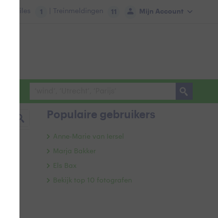
tie:
Files
| Treinmeldingen
Mijn Account
1
11
Populaire gebruikers
Anne-Marie van Iersel
Marja Bakker
Els Bax
Bekijk top 10 fotografen