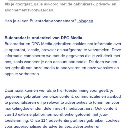
Als je doorgaat, ga je akkoord met de
gebruikers-
,
privacy-
en
Klik
hier
om dit aan te passen
abonnementsvoorwaarden
.
Heb je al een Buienradar-abonnement?
Inloggen
Over Buienradar
Buienradar is onderdeel van DPG Media.
Bedrijfsgegevens
Buienradar en DPG Media gebruiken cookies om informatie over
Veelgestelde vragen
je apparaat, locatie, browser en surfgedrag te verzamelen. Deze
informatie combineren we met de gegevens die je zelf deelt met
Contact
ons, zoals wanneer je een account aanmaakt. Dit doen we om
het gebruik van onze media te analyseren en onze websites en
Toegankelijkheid
apps te verbeteren.
Gebruikersvoorwaarden
Adverteren
Daarnaast kunnen we, als je hier toestemming voor geeft, je
gegevens gebruiken om onze content, communicatie en aanbod
Buienradar Team
te personaliseren en je relevante advertenties te tonen, en voor
Privacy beleid
marketingdoeleinden delen met 4 mediapartners. Ook content
van 13 externe platformen wordt enkel getoond met jouw
Cookie beleid
toestemming. Onze 114 advertentie partners gebruiken cookies
voor gepersonaliseerde advertenties, advertentie- en
Privacy instellingen