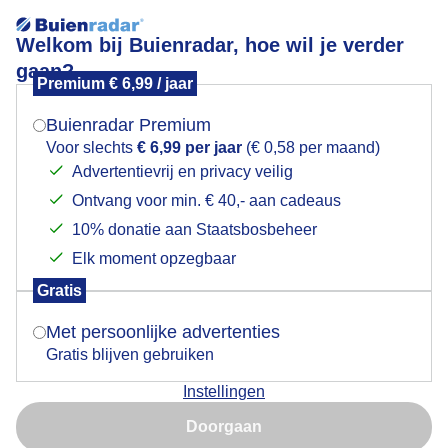
Welkom bij Buienradar, hoe wil je verder
gaan?
Premium € 6,99 / jaar
Mogen we je locatie gebruiken voor het
zeehondje
weer?
Buienradar Premium
Voor slechts
€ 6,99 per jaar
(€ 0,58 per maand)
Advertentievrij en privacy veilig
Ontvang voor min. € 40,- aan cadeaus
Indien je hier nog geen akkoord op hebt gegeven,
verschijnt er zo een pop-up uit je browser waarin
10% donatie aan Staatsbosbeheer
Een moment geduld aub...
deze toestemming gevraagd wordt.
Elk moment opzegbaar
Populaire categorieën
Gratis
Is goed, toon de popup
Met persoonlijke advertenties
Lente
Gratis blijven gebruiken
Zomer
Instellingen
Herfst
Nu niet, misschien later
Doorgaan
Gebruik je Safari en wil je niet elke dag deze pop-up zien?