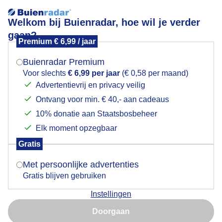
Welkom bij Buienradar, hoe wil je verder
gaan?
Premium € 6,99 / jaar
Mogen we je locatie gebruiken voor het
Lees meer.
weer?
Buienradar Premium
wolkenpartijen
Voor slechts
€ 6,99 per jaar
(€ 0,58 per maand)
Advertentievrij en privacy veilig
Ontvang voor min. € 40,- aan cadeaus
Indien je hier nog geen akkoord op hebt gegeven,
verschijnt er zo een pop-up uit je browser waarin
10% donatie aan Staatsbosbeheer
deze toestemming gevraagd wordt.
Elk moment opzegbaar
Een moment geduld aub...
Gratis
Is goed, toon de popup
Met persoonlijke advertenties
Populaire categorieën
Gratis blijven gebruiken
Lente
Instellingen
Nu niet, misschien later
Zomer
Doorgaan
Herfst
Gebruik je Safari en wil je niet elke dag deze pop-up zien?