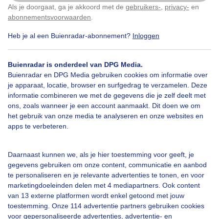
Als je doorgaat, ga je akkoord met de
gebruikers-
,
privacy-
en
Klik
hier
om dit aan te passen
abonnementsvoorwaarden
.
Heb je al een Buienradar-abonnement?
Inloggen
Over Buienradar
Buienradar is onderdeel van DPG Media.
Buienradar en DPG Media gebruiken cookies om informatie over
je apparaat, locatie, browser en surfgedrag te verzamelen. Deze
Bedrijfsgegevens
informatie combineren we met de gegevens die je zelf deelt met
ons, zoals wanneer je een account aanmaakt. Dit doen we om
Veelgestelde vragen
het gebruik van onze media te analyseren en onze websites en
Contact
apps te verbeteren.
Toegankelijkheid
Daarnaast kunnen we, als je hier toestemming voor geeft, je
Gebruikersvoorwaarden
gegevens gebruiken om onze content, communicatie en aanbod
Adverteren
te personaliseren en je relevante advertenties te tonen, en voor
marketingdoeleinden delen met 4 mediapartners. Ook content
Buienradar Team
van 13 externe platformen wordt enkel getoond met jouw
Privacy beleid
toestemming. Onze 114 advertentie partners gebruiken cookies
voor gepersonaliseerde advertenties, advertentie- en