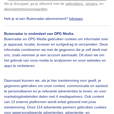
Als je doorgaat, ga je akkoord met de
gebruikers-
,
privacy-
en
Klik
hier
om dit aan te passen
abonnementsvoorwaarden
.
Heb je al een Buienradar-abonnement?
Inloggen
Over Buienradar
Buienradar is onderdeel van DPG Media.
Bedrijfsgegevens
Buienradar en DPG Media gebruiken cookies om informatie over
Veelgestelde vragen
je apparaat, locatie, browser en surfgedrag te verzamelen. Deze
informatie combineren we met de gegevens die je zelf deelt met
Contact
ons, zoals wanneer je een account aanmaakt. Dit doen we om
het gebruik van onze media te analyseren en onze websites en
Toegankelijkheid
apps te verbeteren.
Gebruikersvoorwaarden
Adverteren
Daarnaast kunnen we, als je hier toestemming voor geeft, je
gegevens gebruiken om onze content, communicatie en aanbod
Buienradar Team
te personaliseren en je relevante advertenties te tonen, en voor
Privacy beleid
marketingdoeleinden delen met 4 mediapartners. Ook content
van 13 externe platformen wordt enkel getoond met jouw
Cookie beleid
toestemming. Onze 114 advertentie partners gebruiken cookies
voor gepersonaliseerde advertenties, advertentie- en
Privacy instellingen