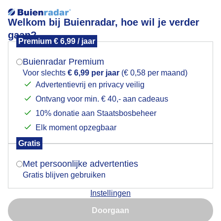
Welkom bij Buienradar, hoe wil je verder
gaan?
Premium € 6,99 / jaar
Mogen we je locatie gebruiken voor het
winterdag
weer?
Buienradar Premium
Voor slechts
€ 6,99 per jaar
(€ 0,58 per maand)
Advertentievrij en privacy veilig
Ontvang voor min. € 40,- aan cadeaus
Indien je hier nog geen akkoord op hebt gegeven,
verschijnt er zo een pop-up uit je browser waarin
10% donatie aan Staatsbosbeheer
Een moment geduld aub...
deze toestemming gevraagd wordt.
Elk moment opzegbaar
Populaire categorieën
Gratis
Is goed, toon de popup
Met persoonlijke advertenties
Lente
Gratis blijven gebruiken
Zomer
Instellingen
Herfst
Nu niet, misschien later
Doorgaan
Gebruik je Safari en wil je niet elke dag deze pop-up zien?