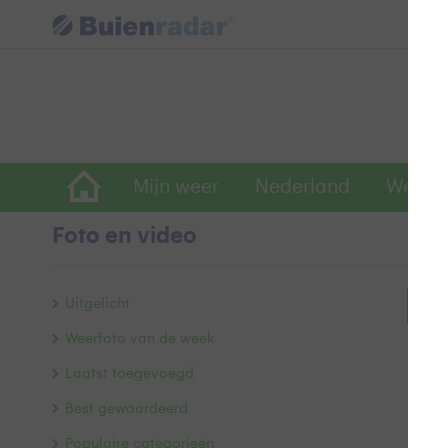
Mijn weer
Nederland
Wereld
Foto en video
Uitgelicht
Bek
Weerfoto van de week
Laatst toegevoegd
Best gewaardeerd
Populaire categorieën