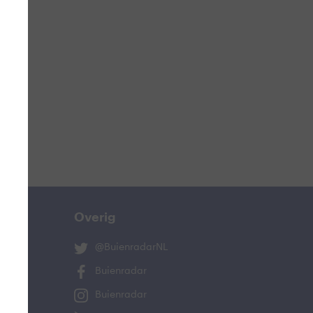
ucht
n
s
ist
Overig
@BuienradarNL
Buienradar
Buienradar