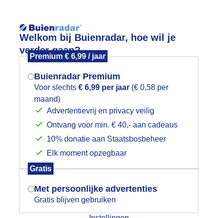
Reisinforma
Welkom bij Buienradar, hoe wil je
verder gaan?
Premium € 6,99 / jaar
Buienradar Premium
Voor slechts
€ 6,99 per jaar
(€ 0,58 per
wijd
Foto en video
Weerzine
maand)
Mogen we je locatie gebruiken voor
Advertentievrij en privacy veilig
het weer?
Zoeken in foto & video:
Ontvang voor min. € 40,- aan cadeaus
10% donatie aan Staatsbosbeheer
ijk slideshow
Elk moment opzegbaar
Indien je hier nog geen akkoord op hebt
Gratis
gegeven, verschijnt er zo een pop-up uit
je browser waarin deze toestemming
Met persoonlijke advertenties
gevraagd wordt.
Gratis blijven gebruiken
Een moment geduld aub...
Instellingen