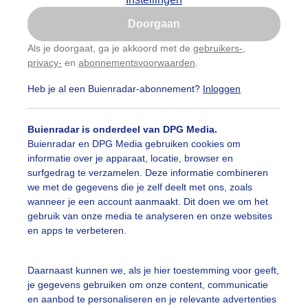
Is goed, toon de popup
Doorgaan
Nu niet, misschien later
categorieën
Als je doorgaat, ga je akkoord met de
gebruikers-
,
privacy-
en
abonnementsvoorwaarden
.
Gebruik je Safari en wil je niet elke dag deze pop-up
auwelucht
##terras
#bewolking
#bewolkt
#blauwel
zien?
Heb je al een Buienradar-abonnement?
Inloggen
Klik
hier
om dit aan te passen
oemen
#boten
#camping
#coderoze
#donkerewolke
Buienradar is onderdeel van DPG Media.
igende_lucht
#droogte
#duinen
#fietser
#fietsers
Buienradar en DPG Media gebruiken cookies om
informatie over je apparaat, locatie, browser en
 alle categorieën
ondmist
#halo
#hitte
#hittegolf
#kinderen
#kiter
surfgedrag te verzamelen. Deze informatie combineren
we met de gegevens die je zelf deelt met ons, zoals
kdroog
#levendestandbeelden
#maan
#mensen
#m
wanneer je een account aanmaakt. Dit doen we om het
uienradar
Mijn weer
gebruik van onze media te analyseren en onze websites
len
#natuur
#opklaringen
#paraplu
#parasol
en apps te verbeteren.
fsgegevens
De Bilt
genboog
#regenbui
#regenwolken
#schilders
stelde vragen
Daarnaast kunnen we, als je hier toestemming voor geeft,
je gegevens gebruiken om onze content, communicatie
t
ierbewolking
#stapelwolkjes
#strakblauwe_lucht
en aanbod te personaliseren en je relevante advertenties