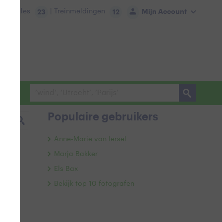
tie:
Files
| Treinmeldingen
Mijn Account
23
12
Populaire gebruikers
Anne-Marie van Iersel
Marja Bakker
Els Bax
Bekijk top 10 fotografen