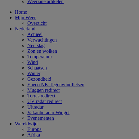
Weerzine artikelen
Home
Mijn Weer
Overzicht
Nederland
Actueel
Verwachtingen
Neerslag
Zon en wolken
Temperatuur
Wind
Schaatsen
Winter
Gezondheid
Eneco NK Tegenwindfietsen
Muggen redirect
Terras redirect
UV-radar redirect
Uitradar
Vakantieradar Widget
Evenementen
Wereldwijd
Europa
Afrika