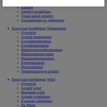
Zicht en mist
Satelliet
Satelliet terugkijken
Totaal aantal zonuren
Zonsopkomst en -ondergang
Terug naar hoofdmenu
Temperatuur
Overzicht
Actuele temperatuur
Gevoelstemperatuur
Grondtemperatuur
Minimumgrondtemperatuur
Minimumtemperatuur
Maximumtemperatuur
Zeetemperatuur
Weergrafieken
Temperatuurverwachting
Terug naar hoofdmenu
Wind
Overzicht
Actuele wind
Maximale wind
Actuele windstoten
Zwaarste windstoten
De Pluim