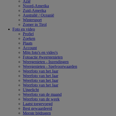
Azië
Noord-Amerika
Zuid-Amerika
Australië / Oceanië
Wintersport
Zomer in Tirol
Foto en video
Profiel
Zoeken
Plaats
Account
Mijn foto's en video's
Fotoactie #weergenieten
Weergenieten - Inzendingen
Weergenieten - Spelvoorwaarden
Weerfoto van het Jaar
Weerfoto van het Jaar
Weerfoto van het Jaar
Weerfoto van het Jaar
Uitgelicht
Weerfoto van de maand
Weerfoto van de week
Laatst toegevoegd
Best gewaardeerd
Meeste bijdragen