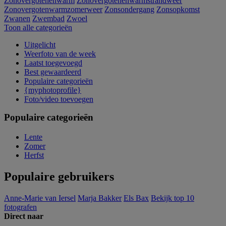
Zonovergotenenwarm
Zonovergotenenwarmstrandweer
Zonovergotenwarmzomerweer
Zonsondergang
Zonsopkomst
Zwanen
Zwembad
Zwoel
Toon alle categorieën
Uitgelicht
Weerfoto van de week
Laatst toegevoegd
Best gewaardeerd
Populaire categorieën
{myphotoprofile}
Foto/video toevoegen
Populaire categorieën
Lente
Zomer
Herfst
Populaire gebruikers
Anne-Marie van Iersel
Marja Bakker
Els Bax
Bekijk top 10
fotografen
Direct naar