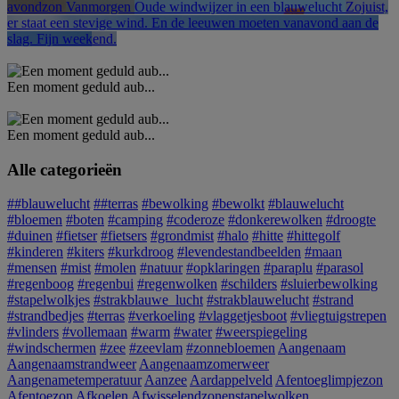
avondzon
Vanmorgen
Oude windwijzer in een blauwelucht
Zojuist,
er staat een stevige wind. En de leeuwen moeten vanavond aan de
slag. Fijn weekend.
Een moment geduld aub...
Een moment geduld aub...
Alle categorieën
##blauwelucht
##terras
#bewolking
#bewolkt
#blauwelucht
#bloemen
#boten
#camping
#coderoze
#donkerewolken
#droogte
#duinen
#fietser
#fietsers
#grondmist
#halo
#hitte
#hittegolf
#kinderen
#kiters
#kurkdroog
#levendestandbeelden
#maan
#mensen
#mist
#molen
#natuur
#opklaringen
#paraplu
#parasol
#regenboog
#regenbui
#regenwolken
#schilders
#sluierbewolking
#stapelwolkjes
#strakblauwe_lucht
#strakblauwelucht
#strand
#strandbedjes
#terras
#verkoeling
#vlaggetjesboot
#vliegtuigstrepen
#vlinders
#vollemaan
#warm
#water
#weerspiegeling
#windschermen
#zee
#zeevlam
#zonnebloemen
Aangenaam
Aangenaamstrandweer
Aangenaamzomerweer
Aangenametemperatuur
Aanzee
Aardappelveld
Afentoeglimpjezon
Afentoezon
Afkoelen
Afwisselendzonenstapelwolken