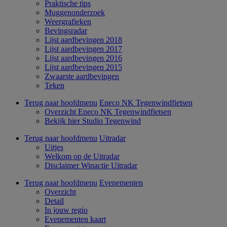
Praktische tips
Muggenonderzoek
Weergrafieken
Bevingsradar
Lijst aardbevingen 2018
Lijst aardbevingen 2017
Lijst aardbevingen 2016
Lijst aardbevingen 2015
Zwaarste aardbevingen
Teken
Terug naar hoofdmenu
Eneco NK Tegenwindfietsen
Overzicht Eneco NK Tegenwindfietsen
Bekijk hier Studio Tegenwind
Terug naar hoofdmenu
Uitradar
Uitjes
Welkom op de Uitradar
Disclaimer Winactie Uitradar
Terug naar hoofdmenu
Evenementen
Overzicht
Detail
In jouw regio
Evenementen kaart