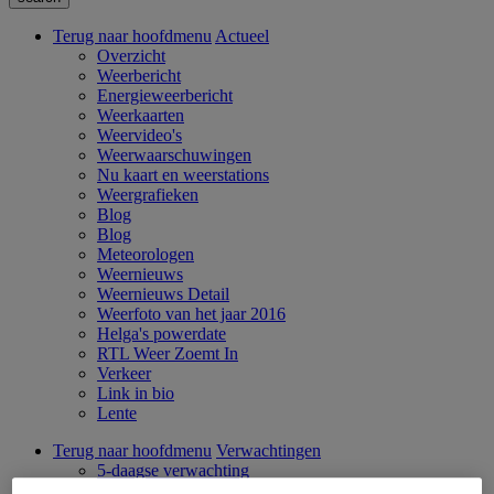
Terug naar hoofdmenu
Actueel
Overzicht
Weerbericht
Energieweerbericht
Weerkaarten
Weervideo's
Weerwaarschuwingen
Nu kaart en weerstations
Weergrafieken
Blog
Blog
Meteorologen
Weernieuws
Weernieuws Detail
Weerfoto van het jaar 2016
Helga's powerdate
RTL Weer Zoemt In
Verkeer
Link in bio
Lente
Terug naar hoofdmenu
Verwachtingen
5-daagse verwachting
De Pluim