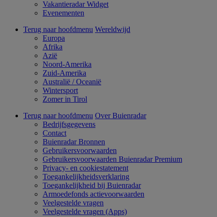
Vakantieradar Widget
Evenementen
Terug naar hoofdmenu
Wereldwijd
Europa
Afrika
Azië
Noord-Amerika
Zuid-Amerika
Australië / Oceanië
Wintersport
Zomer in Tirol
Terug naar hoofdmenu
Over Buienradar
Bedrijfsgegevens
Contact
Buienradar Bronnen
Gebruikersvoorwaarden
Gebruikersvoorwaarden Buienradar Premium
Privacy- en cookiestatement
Toegankelijkheidsverklaring
Toegankelijkheid bij Buienradar
Armoedefonds actievoorwaarden
Veelgestelde vragen
Veelgestelde vragen (Apps)