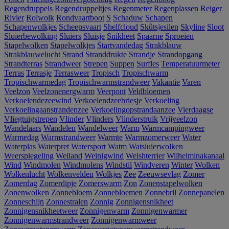
Regendruppels
Regendruppeltjes
Regenmeter
Regenplassen
Reiger
Rivier
Rolwolk
Rondvaartboot
S
Schaduw
Schapen
Schapenwolkjes
Scheepsvaart
Shelfcloud
Skûtsjesilen
Skyline
Sloot
Sluierbewolking
Sluiers
Sluisje
Snikheet
Spaarne
Sproeien
Stapelwolken
Stapelwolkjes
Startvandedag
Strakblauw
Strakblauwelucht
Strand
Stranddrukte
Strandje
Strandopgang
Strandterras
Strandweer
Strepen
Suppen
Surfles
Temperatuurmeter
Terras
Terrasje
Terrasweer
Tropisch
Tropischwarm
Tropischwarmedag
Tropischwarmstrandweer
Vakantie
Varen
Veelzon
Veelzonenergwarm
Veerpont
Veldbloemen
Verkoelendezeewind
Verkoelendzeebriesje
Verkoeling
Verkoelingaanstrandenzee
Verkoelingopstrandaanzee
Vierdaagse
Vliegtuigstrepen
Vlinder
Vlinders
Vlinderstruik
Vrijveelzon
Wandelaars
Wandelen
Wandelweer
Warm
Warmcampingweer
Warmedag
Warmstrandweer
Warmte
Warmzomerweer
Water
Waterplas
Waterpret
Watersport
Watm
Watsluierwolken
Weerspiegeling
Weiland
Weinigwind
Welshterrier
Wilhelminakanaal
Wind
Windmolen
Windmolens
Windstil
Windveren
Winter
Wolken
Wolkenlucht
Wolkenvelden
Wolkjes
Zee
Zeeuwsevlag
Zomer
Zomerdag
Zomerdipje
Zomerswarm
Zon
Zonenstapelwolken
Zonenwolken
Zonnebloem
Zonnebloemen
Zonnebril
Zonnepanelen
Zonneschijn
Zonnestralen
Zonnig
Zonnigensnikheet
Zonnigensnikheetweer
Zonnigenwarm
Zonnigenwarmer
Zonnigenwarmstrandweer
Zonnigenwarmweer