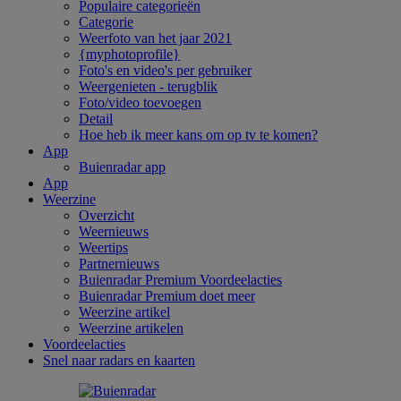
Populaire categorieën
Categorie
Weerfoto van het jaar 2021
{myphotoprofile}
Foto's en video's per gebruiker
Weergenieten - terugblik
Foto/video toevoegen
Detail
Hoe heb ik meer kans om op tv te komen?
App
Buienradar app
App
Weerzine
Overzicht
Weernieuws
Weertips
Partnernieuws
Buienradar Premium Voordeelacties
Buienradar Premium doet meer
Weerzine artikel
Weerzine artikelen
Voordeelacties
Snel naar radars en kaarten