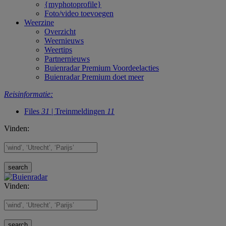
{myphotoprofile}
Foto/video toevoegen
Weerzine
Overzicht
Weernieuws
Weertips
Partnernieuws
Buienradar Premium Voordeelacties
Buienradar Premium doet meer
Reisinformatie:
Files
31
| Treinmeldingen
11
Vinden:
Vinden: