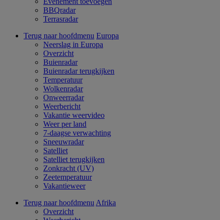
Evenement toevoegen
BBQradar
Terrasradar
Terug naar hoofdmenu
Europa
Neerslag in Europa
Overzicht
Buienradar
Buienradar terugkijken
Temperatuur
Wolkenradar
Onweerradar
Weerbericht
Vakantie weervideo
Weer per land
7-daagse verwachting
Sneeuwradar
Satelliet
Satelliet terugkijken
Zonkracht (UV)
Zeetemperatuur
Vakantieweer
Terug naar hoofdmenu
Afrika
Overzicht