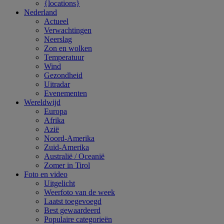
{locations}
Nederland
Actueel
Verwachtingen
Neerslag
Zon en wolken
Temperatuur
Wind
Gezondheid
Uitradar
Evenementen
Wereldwijd
Europa
Afrika
Azië
Noord-Amerika
Zuid-Amerika
Australië / Oceanië
Zomer in Tirol
Foto en video
Uitgelicht
Weerfoto van de week
Laatst toegevoegd
Best gewaardeerd
Populaire categorieën