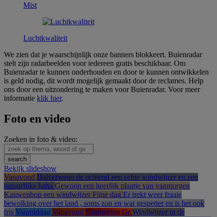
Mist
Luchtkwaliteit
We zien dat je waarschijnlijk onze banners blokkeert. Buienradar
stelt zijn radarbeelden voor iedereen gratis beschikbaar. Om
Buienradar te kunnen onderhouden en door te kunnen ontwikkelen
is geld nodig, dit wordt mogelijk gemaakt door de reclames. Help
ons door een uitzondering te maken voor Buienradar. Voor meer
informatie
klik hier
.
Foto en video
Zoeken in foto & video:
Bekijk slideshow
Vanavond
Halverwege de ochtend een echte windwijzer en een
natuurlijke haha
Gewoon een heerlijk plaatje van vanmorgen
Kauwenbop een windwijzer Fijne dag
Er trekt weer fraaie
bewolking over het land , soms zon en wat gespetter en is het ook
fris
Vanmiddag
Vanavond
Vanmiddag Gr
Windwijzer in de