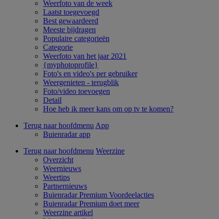
Weerfoto van de week
Laatst toegevoegd
Best gewaardeerd
Meeste bijdragen
Populaire categorieën
Categorie
Weerfoto van het jaar 2021
{myphotoprofile}
Foto's en video's per gebruiker
Weergenieten - terugblik
Foto/video toevoegen
Detail
Hoe heb ik meer kans om op tv te komen?
Terug naar hoofdmenu
App
Buienradar app
Terug naar hoofdmenu
Weerzine
Overzicht
Weernieuws
Weertips
Partnernieuws
Buienradar Premium Voordeelacties
Buienradar Premium doet meer
Weerzine artikel