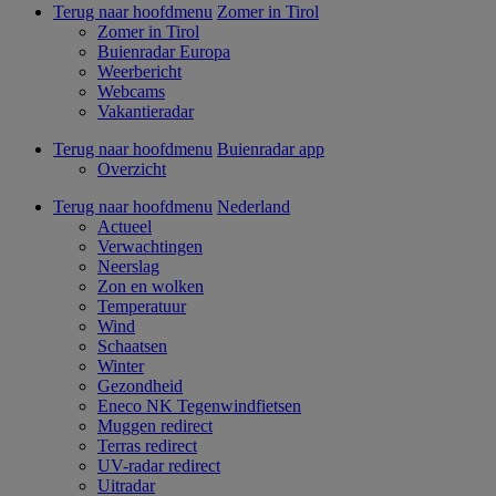
Terug naar hoofdmenu
Zomer in Tirol
Zomer in Tirol
Buienradar Europa
Weerbericht
Webcams
Vakantieradar
Terug naar hoofdmenu
Buienradar app
Overzicht
Terug naar hoofdmenu
Nederland
Actueel
Verwachtingen
Neerslag
Zon en wolken
Temperatuur
Wind
Schaatsen
Winter
Gezondheid
Eneco NK Tegenwindfietsen
Muggen redirect
Terras redirect
UV-radar redirect
Uitradar