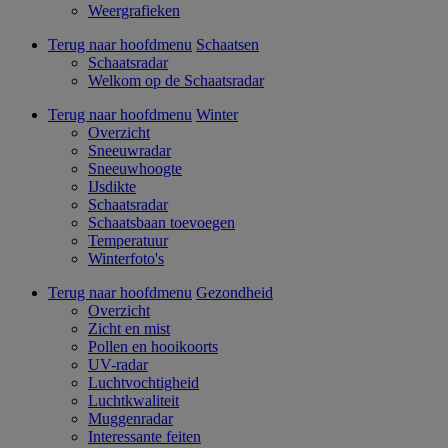
Weergrafieken
Terug naar hoofdmenu
Schaatsen
Schaatsradar
Welkom op de Schaatsradar
Terug naar hoofdmenu
Winter
Overzicht
Sneeuwradar
Sneeuwhoogte
IJsdikte
Schaatsradar
Schaatsbaan toevoegen
Temperatuur
Winterfoto's
Terug naar hoofdmenu
Gezondheid
Overzicht
Zicht en mist
Pollen en hooikoorts
UV-radar
Luchtvochtigheid
Luchtkwaliteit
Muggenradar
Interessante feiten