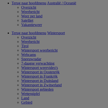
Terug naar hoofdmenu
Australië / Oceanië
Overzicht
Weerbericht
Weer per land
Satelliet
Vakantieweer
Terug naar hoofdmenu
Wintersport
Overzicht
Weerbericht
Tirol
Wintersport weerbericht
Webcams
Sneeuwradar
7-daagse verwachting
Wintersport weervideo's
Wintersport in Oostenrijk
Wintersport in Frankrijk
Wintersport in Duitsland
Wintersport in Zwitserland
Wintersport gebieden
Wettergipfel
Land
Gebied