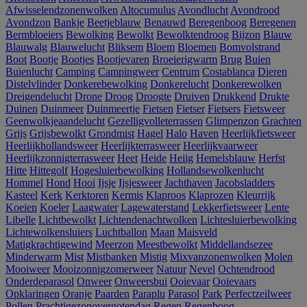
Afwisselendzonenwolken
Altocumulus
Avondlucht
Avondrood
Avondzon
Bankje
Beetjeblauw
Benauwd
Beregenboog
Beregenen
Bermbloeiers
Bewolking
Bewolkt
Bewolktendroog
Bijzon
Blauw
Blauwalg
Blauwelucht
Bliksem
Bloem
Bloemen
Bomvolstrand
Boot
Bootje
Bootjes
Bootjevaren
Broeierigwarm
Brug
Buien
Buienlucht
Camping
Campingweer
Centrum
Costablanca
Dieren
Distelvlinder
Donkerebewolking
Donkerelucht
Donkerewolken
Dreigendelucht
Drone
Droog
Droogte
Druiven
Drukkend
Drukte
Duinen
Duinmeer
Duinmeertje
Fietsen
Fietser
Fietsers
Fietsweer
Geenwolkjeaandelucht
Gezelligvolleterrassen
Glimpenzon
Grachten
Grijs
Grijsbewolkt
Grondmist
Hagel
Halo
Haven
Heerlijkfietsweer
Heerlijkhollandsweer
Heerlijkterrasweer
Heerlijkvaarweer
Heerlijkzonnigterrasweer
Heet
Heide
Heiig
Hemelsblauw
Herfst
Hitte
Hittegolf
Hogesluierbewolking
Hollandsewolkenlucht
Hommel
Hond
Hooi
Ijsje
Ijsjesweer
Jachthaven
Jacobsladders
Kasteel
Kerk
Kerktoren
Kermis
Klaproos
Klaprozen
Kleurrijk
Koeien
Koeler
Laagwater
Lagewaterstand
Lekkerfietsweer
Lente
Libelle
Lichtbewolkt
Lichtendenachtwolken
Lichtesluierbewolking
Lichtewolkensluiers
Luchtballon
Maan
Maisveld
Matigkrachtigewind
Meerzon
Meestbewolkt
Middellandsezee
Minderwarm
Mist
Mistbanken
Mistig
Mixvanzonenwolken
Molen
Mooiweer
Mooizonnigzomerweer
Natuur
Nevel
Ochtendrood
Onderdeparasol
Onweer
Onweersbui
Ooievaar
Ooievaars
Opklaringen
Oranje
Paarden
Paraplu
Parasol
Park
Perfectzeilweer
Pollen
Prachtigezonovergotendag
Regen
Regenboog