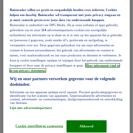
Weer per plaats
Buienradar willen we gratis en toegankelijk houden voor iedereen. Cookies
Terug naar hoofdmenu
Neerslag
helpen ons daarbij. Buienradar wil transparant met jouw privacy omgaan en
Neerslag in Nederland
je meer controle geven over jouw data via onderstaande knoppen.
Overzicht
Buienradar is onderdeel van DPG Media. Als je onze websites of apps gebruikt,
Buienradar
gebruiken wij en onze
114
advertentiepartners cookies (en soortgelijke
technieken) om informatie op te slaan en in te zien op het apparaat dat je gebruikt
Buienradar terugkijken
en (persoons-) gegevens, zoals unieke id’s, geolocatie en surfgedrag, te
Cumulatief
verzamelen over jou. Deze gegevens gebruiken wij om onze advertenties en
Motregenradar
content te kunnen personaliseren, het gebruik van advertenties en content te
Onweerradar
meten, voor marktonderzoek en om onze producten en diensten te verbeteren. Je
Onweerradar terugkijken
kunt je cookie instellingen opslaan of wijzigen door het gebruik van onderstaande
Onweerradar - LIVE
knoppen of door naar de privacy-instellingen te gaan.
Meer informatie vind je
Panoramaradar
in ons privacy statement.
Hagelradar
Sneeuwradar
Wij en onze partners verwerken gegevens voor de volgende
Neerslagsom
doeleinden:
Wolkentoppen
Informatie op een apparaat opslaan en/of openen. Precieze geolocatiegegevens en
identificatie via het scannen van apparaten. Gepersonaliseerde advertenties en
Terug naar hoofdmenu
Zon en wolken
content, advertentie- en contentmetingen, doelgroepenonderzoek en ontwikkeling
van diensten.
Zon in Nederland
Lijst met advertentiepartners
Wolken in Nederland
Overzicht
Zonradar
Wolkenradar
Cookie-instellingen aanpassen
Akkoord
UV-radar