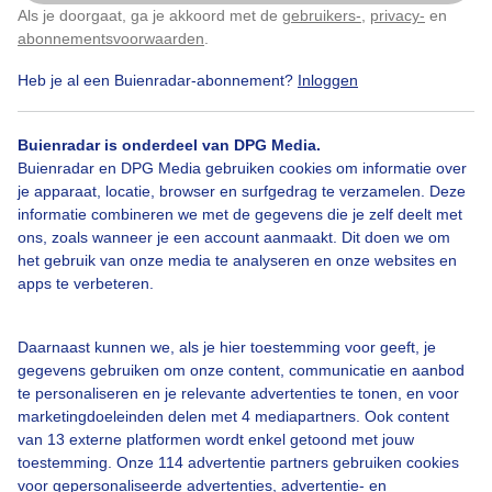
Als je doorgaat, ga je akkoord met de
gebruikers-
,
privacy-
en
Klik
hier
om dit aan te passen
abonnementsvoorwaarden
.
Heb je al een Buienradar-abonnement?
Inloggen
Over Buienradar
Buienradar is onderdeel van DPG Media.
Bedrijfsgegevens
Buienradar en DPG Media gebruiken cookies om informatie over
Veelgestelde vragen
je apparaat, locatie, browser en surfgedrag te verzamelen. Deze
informatie combineren we met de gegevens die je zelf deelt met
Contact
ons, zoals wanneer je een account aanmaakt. Dit doen we om
het gebruik van onze media te analyseren en onze websites en
Toegankelijkheid
apps te verbeteren.
Gebruikersvoorwaarden
Adverteren
Daarnaast kunnen we, als je hier toestemming voor geeft, je
gegevens gebruiken om onze content, communicatie en aanbod
Buienradar Team
te personaliseren en je relevante advertenties te tonen, en voor
Privacy beleid
marketingdoeleinden delen met 4 mediapartners. Ook content
van 13 externe platformen wordt enkel getoond met jouw
Cookie beleid
toestemming. Onze 114 advertentie partners gebruiken cookies
voor gepersonaliseerde advertenties, advertentie- en
Privacy instellingen