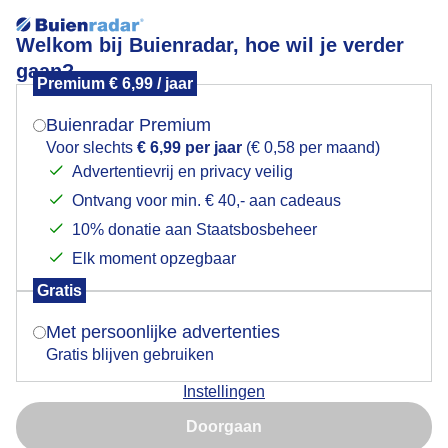
Welkom bij Buienradar, hoe wil je verder
gaan?
Premium € 6,99 / jaar
Mogen we je locatie gebruiken voor het
weinigblauwelucht
weer?
Buienradar Premium
Voor slechts
€ 6,99 per jaar
(€ 0,58 per maand)
Advertentievrij en privacy veilig
Ontvang voor min. € 40,- aan cadeaus
Indien je hier nog geen akkoord op hebt gegeven,
verschijnt er zo een pop-up uit je browser waarin
10% donatie aan Staatsbosbeheer
Een moment geduld aub...
deze toestemming gevraagd wordt.
Elk moment opzegbaar
Populaire categorieën
Gratis
Is goed, toon de popup
Met persoonlijke advertenties
Lente
Gratis blijven gebruiken
Zomer
Instellingen
Herfst
Nu niet, misschien later
Doorgaan
Gebruik je Safari en wil je niet elke dag deze pop-up zien?