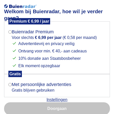
Welkom bij Buienradar, hoe wil je verder
gaan?
Premium € 6,99 / jaar
Mogen we je locatie gebruiken voor het
weinigbewolking
weer?
Buienradar Premium
Voor slechts
€ 6,99 per jaar
(€ 0,58 per maand)
Advertentievrij en privacy veilig
Ontvang voor min. € 40,- aan cadeaus
Indien je hier nog geen akkoord op hebt gegeven,
verschijnt er zo een pop-up uit je browser waarin
10% donatie aan Staatsbosbeheer
Een moment geduld aub...
deze toestemming gevraagd wordt.
Elk moment opzegbaar
Populaire categorieën
Gratis
Is goed, toon de popup
Met persoonlijke advertenties
Lente
Gratis blijven gebruiken
Zomer
Instellingen
Herfst
Nu niet, misschien later
Doorgaan
Gebruik je Safari en wil je niet elke dag deze pop-up zien?