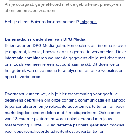
Als je doorgaat, ga je akkoord met de
gebruikers-
,
privacy-
en
Klik
hier
om dit aan te passen
abonnementsvoorwaarden
.
Heb je al een Buienradar-abonnement?
Inloggen
Over Buienradar
Buienradar is onderdeel van DPG Media.
Bedrijfsgegevens
Buienradar en DPG Media gebruiken cookies om informatie over
Veelgestelde vragen
je apparaat, locatie, browser en surfgedrag te verzamelen. Deze
informatie combineren we met de gegevens die je zelf deelt met
Contact
ons, zoals wanneer je een account aanmaakt. Dit doen we om
het gebruik van onze media te analyseren en onze websites en
Toegankelijkheid
apps te verbeteren.
Gebruikersvoorwaarden
Adverteren
Daarnaast kunnen we, als je hier toestemming voor geeft, je
gegevens gebruiken om onze content, communicatie en aanbod
Buienradar Team
te personaliseren en je relevante advertenties te tonen, en voor
Privacy beleid
marketingdoeleinden delen met 4 mediapartners. Ook content
van 13 externe platformen wordt enkel getoond met jouw
Cookie beleid
toestemming. Onze 114 advertentie partners gebruiken cookies
voor gepersonaliseerde advertenties, advertentie- en
Privacy instellingen