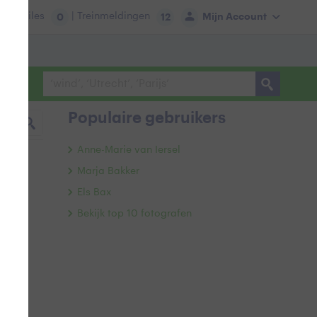
tie:
Files
| Treinmeldingen
Mijn Account
0
12
Populaire gebruikers
Anne-Marie van Iersel
Marja Bakker
Els Bax
Bekijk top 10 fotografen