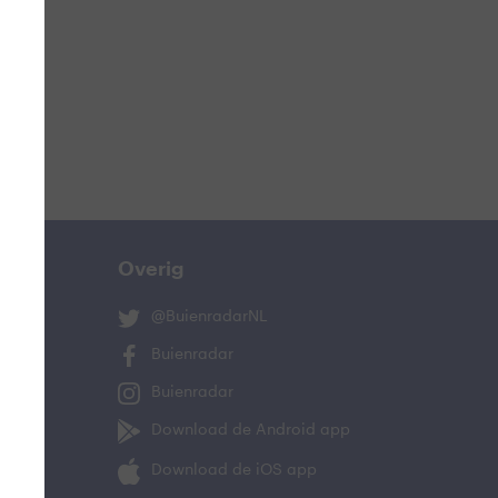
ucht
n
lo
Overig
@BuienradarNL
Buienradar
Buienradar
and
Download de Android app
Download de iOS app