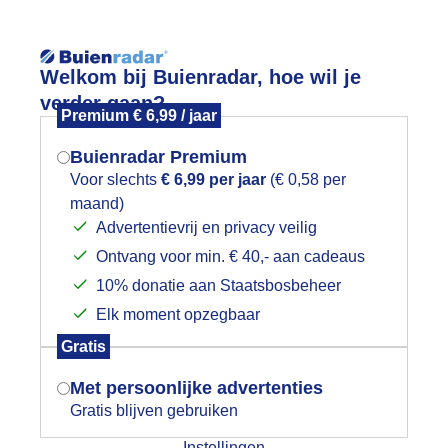
Reisinforma
Lees meer.
Welkom bij Buienradar, hoe wil je
verder gaan?
Premium € 6,99 / jaar
wijd
Foto en video
Weerzine
Buienradar Premium
Zoeken in foto & video:
Voor slechts
€ 6,99 per jaar
(€ 0,58 per
maand)
Mogen we je locatie gebruiken voor
Advertentievrij en privacy veilig
ijk slideshow
het weer?
Ontvang voor min. € 40,- aan cadeaus
10% donatie aan Staatsbosbeheer
Elk moment opzegbaar
Indien je hier nog geen akkoord op hebt
Gratis
gegeven, verschijnt er zo een pop-up uit
Een moment geduld aub...
je browser waarin deze toestemming
Met persoonlijke advertenties
gevraagd wordt.
Gratis blijven gebruiken
categorieën
Instellingen