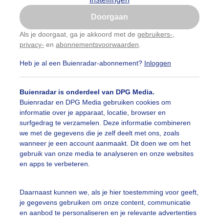
Is goed, toon de popup
auwelucht
##terras
#bewolking
#bewolkt
#blauwel
Doorgaan
Nu niet, misschien later
Als je doorgaat, ga je akkoord met de
gebruikers-
,
oemen
#boten
#camping
#coderoze
#donkerewolke
privacy-
en
abonnementsvoorwaarden
.
Gebruik je Safari en wil je niet elke dag deze pop-up
zien?
oogte
#duinen
#fietser
#fietsers
#grondmist
#ha
Heb je al een Buienradar-abonnement?
Inloggen
Klik
hier
om dit aan te passen
 alle categorieën
te
#hittegolf
#kinderen
#kiters
#kurkdroog
Buienradar is onderdeel van DPG Media.
Buienradar en DPG Media gebruiken cookies om
vendestandbeelden
#maan
#mensen
#mist
#molen
informatie over je apparaat, locatie, browser en
uienradar
Mijn weer
surfgedrag te verzamelen. Deze informatie combineren
uur
#opklaringen
#paraplu
#parasol
#regenboog
we met de gegevens die je zelf deelt met ons, zoals
fsgegevens
De Bilt
wanneer je een account aanmaakt. Dit doen we om het
enbui
#regenwolken
#schilders
#sluierbewolking
gebruik van onze media te analyseren en onze websites
stelde vragen
en apps te verbeteren.
t
pelwolkjes
#strakblauwe_lucht
#strakblauwelucht
#str
elijkheid
Daarnaast kunnen we, als je hier toestemming voor geeft,
andbedjes
#terras
#verkoeling
#vlaggetjesboot
je gegevens gebruiken om onze content, communicatie
kersvoorwaarden
en aanbod te personaliseren en je relevante advertenties