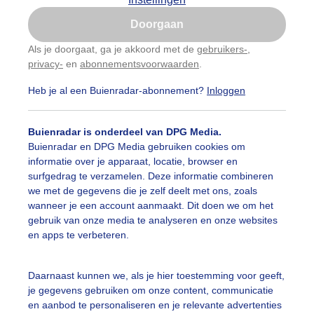
Is goed, toon de popup
Doorgaan
Nu niet, misschien later
categorieën
Als je doorgaat, ga je akkoord met de
gebruikers-
,
privacy-
en
abonnementsvoorwaarden
.
Gebruik je Safari en wil je niet elke dag deze pop-up
auwelucht
#bewolking
#bewolkt
#blauwelucht
#bl
zien?
Heb je al een Buienradar-abonnement?
Inloggen
Klik
hier
om dit aan te passen
ten
#camping
#coderoze
#donkerewolken
#droogt
Buienradar is onderdeel van DPG Media.
nen
#fietser
#fietsers
#grondmist
#halo
#hitte
Buienradar en DPG Media gebruiken cookies om
informatie over je apparaat, locatie, browser en
 alle categorieën
tegolf
#kinderen
#kiters
#kurkdroog
surfgedrag te verzamelen. Deze informatie combineren
we met de gegevens die je zelf deelt met ons, zoals
vendestandbeelden
#maan
#mensen
#mist
#molen
wanneer je een account aanmaakt. Dit doen we om het
uienradar
Mijn weer
gebruik van onze media te analyseren en onze websites
uur
#opklaringen
#paraplu
#parasol
#regenboog
en apps te verbeteren.
fsgegevens
De Bilt
enbui
#regenwolken
#schapen
#schilders
stelde vragen
Daarnaast kunnen we, als je hier toestemming voor geeft,
je gegevens gebruiken om onze content, communicatie
t
ierbewolking
#sproeien
#stapelwolkjes
#strakblauwe_l
en aanbod te personaliseren en je relevante advertenties