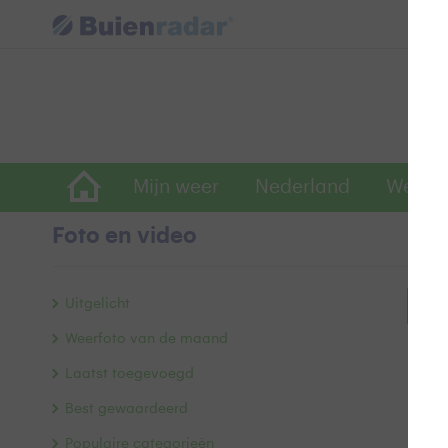
Mijn weer
Nederland
Wereld
Foto en video
Uitgelicht
Bek
Weerfoto van de maand
Laatst toegevoegd
Best gewaardeerd
Populaire categorieën