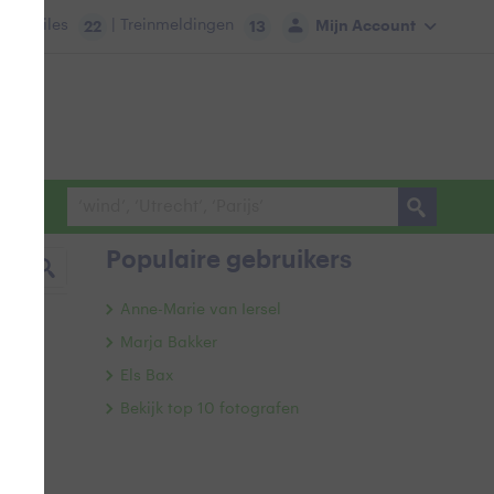
tie:
Files
| Treinmeldingen
Mijn Account
22
13
Populaire gebruikers
Anne-Marie van Iersel
Marja Bakker
Els Bax
Bekijk top 10 fotografen