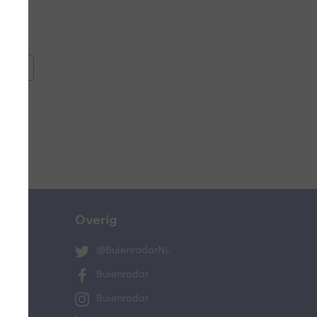
oemen
e
Overig
@BuienradarNL
Buienradar
Buienradar
ucht