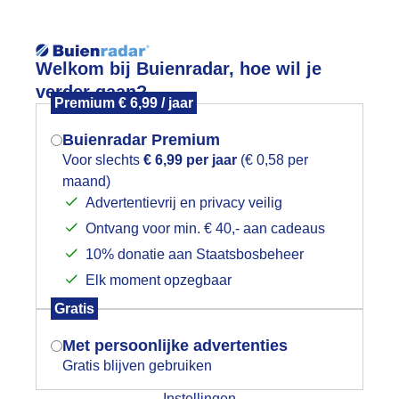
Reisinforma
Welkom bij Buienradar, hoe wil je
verder gaan?
Premium € 6,99 / jaar
Buienradar Premium
Voor slechts
€ 6,99 per jaar
(€ 0,58 per
wijd
Foto en video
Weerzine
maand)
Mogen we je locatie gebruiken voor
Advertentievrij en privacy veilig
het weer?
Zoeken in foto & video:
Ontvang voor min. € 40,- aan cadeaus
10% donatie aan Staatsbosbeheer
ijk slideshow
Elk moment opzegbaar
Indien je hier nog geen akkoord op hebt
Gratis
gegeven, verschijnt er zo een pop-up uit
je browser waarin deze toestemming
Met persoonlijke advertenties
gevraagd wordt.
Gratis blijven gebruiken
Een moment geduld aub...
Instellingen