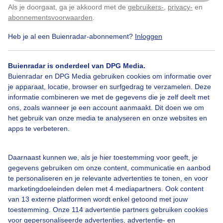
Als je doorgaat, ga je akkoord met de
gebruikers-
,
privacy-
en
Klik
hier
om dit aan te passen
abonnementsvoorwaarden
.
Heb je al een Buienradar-abonnement?
Inloggen
Over Buienradar
Buienradar is onderdeel van DPG Media.
Bedrijfsgegevens
Buienradar en DPG Media gebruiken cookies om informatie over
Veelgestelde vragen
je apparaat, locatie, browser en surfgedrag te verzamelen. Deze
informatie combineren we met de gegevens die je zelf deelt met
Contact
ons, zoals wanneer je een account aanmaakt. Dit doen we om
het gebruik van onze media te analyseren en onze websites en
Toegankelijkheid
apps te verbeteren.
Gebruikersvoorwaarden
Adverteren
Daarnaast kunnen we, als je hier toestemming voor geeft, je
gegevens gebruiken om onze content, communicatie en aanbod
Buienradar Team
te personaliseren en je relevante advertenties te tonen, en voor
Privacy beleid
marketingdoeleinden delen met 4 mediapartners. Ook content
van 13 externe platformen wordt enkel getoond met jouw
Cookie beleid
toestemming. Onze 114 advertentie partners gebruiken cookies
voor gepersonaliseerde advertenties, advertentie- en
Privacy instellingen