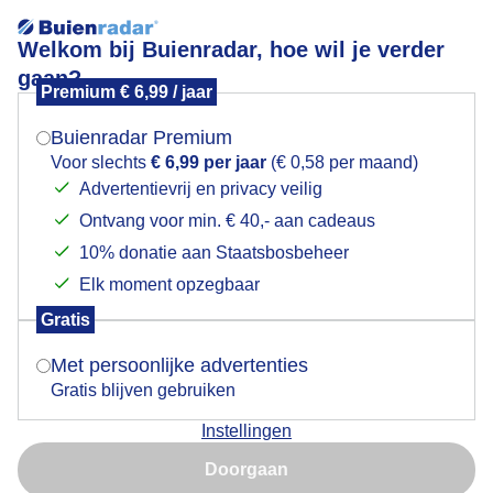
Welkom bij Buienradar, hoe wil je verder
gaan?
Premium € 6,99 / jaar
Mogen we je locatie gebruiken voor het
vriendelijkebewolktelucht
weer?
Buienradar Premium
Voor slechts
€ 6,99 per jaar
(€ 0,58 per maand)
Advertentievrij en privacy veilig
Ontvang voor min. € 40,- aan cadeaus
Indien je hier nog geen akkoord op hebt gegeven,
verschijnt er zo een pop-up uit je browser waarin
10% donatie aan Staatsbosbeheer
Een moment geduld aub...
deze toestemming gevraagd wordt.
Elk moment opzegbaar
Populaire categorieën
Gratis
Is goed, toon de popup
Met persoonlijke advertenties
Lente
Gratis blijven gebruiken
Zomer
Instellingen
Herfst
Nu niet, misschien later
Doorgaan
Gebruik je Safari en wil je niet elke dag deze pop-up zien?