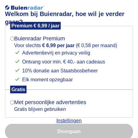
Welkom bij Buienradar, hoe wil je verder
gaan?
Premium € 6,99 / jaar
Mogen we je locatie gebruiken voor het
Lees meer.
weer?
Buienradar Premium
vogeltaart
Voor slechts
€ 6,99 per jaar
(€ 0,58 per maand)
Advertentievrij en privacy veilig
Ontvang voor min. € 40,- aan cadeaus
Indien je hier nog geen akkoord op hebt gegeven,
verschijnt er zo een pop-up uit je browser waarin
10% donatie aan Staatsbosbeheer
deze toestemming gevraagd wordt.
Elk moment opzegbaar
Een moment geduld aub...
Gratis
Is goed, toon de popup
Met persoonlijke advertenties
Populaire categorieën
Gratis blijven gebruiken
Lente
Instellingen
Nu niet, misschien later
Zomer
Doorgaan
Herfst
Gebruik je Safari en wil je niet elke dag deze pop-up zien?