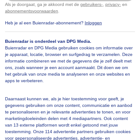
Als je doorgaat, ga je akkoord met de
gebruikers-
,
privacy-
en
Klik
hier
om dit aan te passen
abonnementsvoorwaarden
.
Heb je al een Buienradar-abonnement?
Inloggen
Over Buienradar
Buienradar is onderdeel van DPG Media.
Buienradar en DPG Media gebruiken cookies om informatie over
je apparaat, locatie, browser en surfgedrag te verzamelen. Deze
Bedrijfsgegevens
informatie combineren we met de gegevens die je zelf deelt met
ons, zoals wanneer je een account aanmaakt. Dit doen we om
Veelgestelde vragen
het gebruik van onze media te analyseren en onze websites en
Contact
apps te verbeteren.
Toegankelijkheid
Daarnaast kunnen we, als je hier toestemming voor geeft, je
Gebruikersvoorwaarden
gegevens gebruiken om onze content, communicatie en aanbod
Adverteren
te personaliseren en je relevante advertenties te tonen, en voor
marketingdoeleinden delen met 4 mediapartners. Ook content
Buienradar Team
van 13 externe platformen wordt enkel getoond met jouw
Privacy beleid
toestemming. Onze 114 advertentie partners gebruiken cookies
voor gepersonaliseerde advertenties, advertentie- en