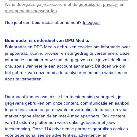
Als je doorgaat, ga je akkoord met de
gebruikers-
,
privacy-
en
Klik
hier
om dit aan te passen
abonnementsvoorwaarden
.
Heb je al een Buienradar-abonnement?
Inloggen
Over Buienradar
Buienradar is onderdeel van DPG Media.
Buienradar en DPG Media gebruiken cookies om informatie over
je apparaat, locatie, browser en surfgedrag te verzamelen. Deze
Bedrijfsgegevens
informatie combineren we met de gegevens die je zelf deelt met
ons, zoals wanneer je een account aanmaakt. Dit doen we om
Veelgestelde vragen
het gebruik van onze media te analyseren en onze websites en
Contact
apps te verbeteren.
Toegankelijkheid
Daarnaast kunnen we, als je hier toestemming voor geeft, je
Gebruikersvoorwaarden
gegevens gebruiken om onze content, communicatie en aanbod
Adverteren
te personaliseren en je relevante advertenties te tonen, en voor
marketingdoeleinden delen met 4 mediapartners. Ook content
Buienradar Team
van 13 externe platformen wordt enkel getoond met jouw
Privacy beleid
toestemming. Onze 114 advertentie partners gebruiken cookies
voor gepersonaliseerde advertenties, advertentie- en