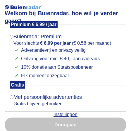
Welkom bij Buienradar, hoe wil je verder
gaan?
Premium € 6,99 / jaar
Mogen we je locatie gebruiken voor het
Lees meer.
weer?
Buienradar Premium
viswater
Voor slechts
€ 6,99 per jaar
(€ 0,58 per maand)
Advertentievrij en privacy veilig
Ontvang voor min. € 40,- aan cadeaus
Indien je hier nog geen akkoord op hebt gegeven,
verschijnt er zo een pop-up uit je browser waarin
10% donatie aan Staatsbosbeheer
deze toestemming gevraagd wordt.
Elk moment opzegbaar
Een moment geduld aub...
Gratis
Is goed, toon de popup
Met persoonlijke advertenties
Populaire categorieën
Gratis blijven gebruiken
Lente
Instellingen
Nu niet, misschien later
Zomer
Doorgaan
Herfst
Gebruik je Safari en wil je niet elke dag deze pop-up zien?