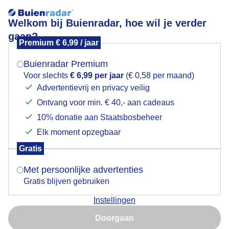
Welkom bij Buienradar, hoe wil je verder
gaan?
Premium € 6,99 / jaar
Mogen we je locatie gebruiken voor het
verwaaidewolken
weer?
Buienradar Premium
Voor slechts
€ 6,99 per jaar
(€ 0,58 per maand)
Advertentievrij en privacy veilig
Ontvang voor min. € 40,- aan cadeaus
Indien je hier nog geen akkoord op hebt gegeven,
verschijnt er zo een pop-up uit je browser waarin
10% donatie aan Staatsbosbeheer
Een moment geduld aub...
deze toestemming gevraagd wordt.
Elk moment opzegbaar
Populaire categorieën
Gratis
Is goed, toon de popup
Met persoonlijke advertenties
Lente
Gratis blijven gebruiken
Zomer
Instellingen
Herfst
Nu niet, misschien later
Doorgaan
Gebruik je Safari en wil je niet elke dag deze pop-up zien?