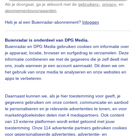
Als je doorgaat, ga je akkoord met de
gebruikers-
,
privacy-
en
Klik
hier
om dit aan te passen
abonnementsvoorwaarden
.
Heb je al een Buienradar-abonnement?
Inloggen
Over Buienradar
Buienradar is onderdeel van DPG Media.
Bedrijfsgegevens
Buienradar en DPG Media gebruiken cookies om informatie over
Veelgestelde vragen
je apparaat, locatie, browser en surfgedrag te verzamelen. Deze
informatie combineren we met de gegevens die je zelf deelt met
Contact
ons, zoals wanneer je een account aanmaakt. Dit doen we om
het gebruik van onze media te analyseren en onze websites en
Toegankelijkheid
apps te verbeteren.
Gebruikersvoorwaarden
Adverteren
Daarnaast kunnen we, als je hier toestemming voor geeft, je
gegevens gebruiken om onze content, communicatie en aanbod
Buienradar Team
te personaliseren en je relevante advertenties te tonen, en voor
Privacy beleid
marketingdoeleinden delen met 4 mediapartners. Ook content
van 13 externe platformen wordt enkel getoond met jouw
Cookie beleid
toestemming. Onze 114 advertentie partners gebruiken cookies
voor gepersonaliseerde advertenties, advertentie- en
Privacy instellingen