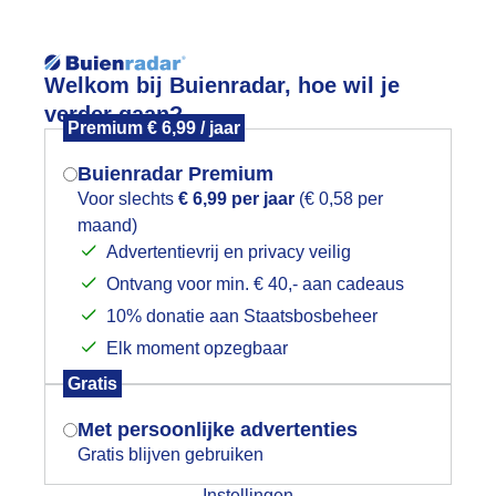
Reisinforma
Lees meer.
Welkom bij Buienradar, hoe wil je
verder gaan?
Premium € 6,99 / jaar
wijd
Foto en video
Weerzine
Buienradar Premium
Zoeken in foto & video:
Voor slechts
€ 6,99 per jaar
(€ 0,58 per
maand)
Mogen we je locatie gebruiken voor
Advertentievrij en privacy veilig
ijk slideshow
het weer?
Ontvang voor min. € 40,- aan cadeaus
10% donatie aan Staatsbosbeheer
Elk moment opzegbaar
Indien je hier nog geen akkoord op hebt
Gratis
gegeven, verschijnt er zo een pop-up uit
Een moment geduld aub...
je browser waarin deze toestemming
Met persoonlijke advertenties
gevraagd wordt.
Gratis blijven gebruiken
categorieën
Instellingen