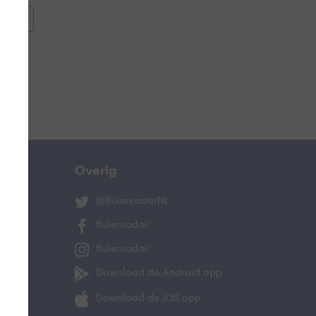
oemen
e
Overig
@BuienradarNL
Buienradar
Buienradar
ucht
Download de Android app
oeling
Download de iOS app