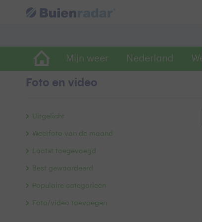
Mijn weer
Nederland
Wereld
Foto en video
Uitgelicht
Bek
Weerfoto van de maand
Laatst toegevoegd
Best gewaardeerd
Populaire categorieën
Foto/video toevoegen
Alle 