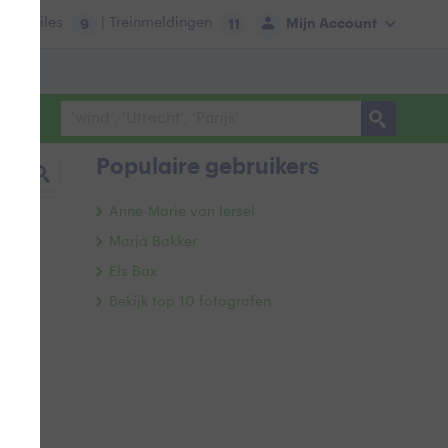
tie:
Files
| Treinmeldingen
Mijn Account
9
11
Populaire gebruikers
Anne-Marie van Iersel
Marja Bakker
Els Bax
Bekijk top 10 fotografen