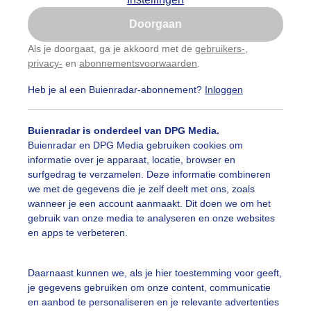
Is goed, toon de popup
auwelucht
#bewolking
#bewolkt
#blauwelucht
#bl
Doorgaan
Nu niet, misschien later
Als je doorgaat, ga je akkoord met de
gebruikers-
,
ten
#camping
#coderoze
#donkerewolken
#droogt
privacy-
en
abonnementsvoorwaarden
.
Gebruik je Safari en wil je niet elke dag deze pop-up
zien?
nen
#fietser
#fietsers
#grondmist
#halo
#hitte
Heb je al een Buienradar-abonnement?
Inloggen
Klik
hier
om dit aan te passen
 alle categorieën
tegolf
#kinderen
#kiters
#kurkdroog
Buienradar is onderdeel van DPG Media.
Buienradar en DPG Media gebruiken cookies om
vendestandbeelden
#maan
#mensen
#mist
#molen
informatie over je apparaat, locatie, browser en
uienradar
Mijn weer
surfgedrag te verzamelen. Deze informatie combineren
uur
#opklaringen
#paraplu
#parasol
#regenboog
we met de gegevens die je zelf deelt met ons, zoals
fsgegevens
De Bilt
wanneer je een account aanmaakt. Dit doen we om het
enbui
#regenwolken
#schapen
#schilders
gebruik van onze media te analyseren en onze websites
stelde vragen
en apps te verbeteren.
t
ierbewolking
#sproeien
#stapelwolkjes
#strakblauwe_l
elijkheid
Daarnaast kunnen we, als je hier toestemming voor geeft,
akblauwelucht
#strand
#strandbedjes
#terras
#verk
je gegevens gebruiken om onze content, communicatie
kersvoorwaarden
en aanbod te personaliseren en je relevante advertenties