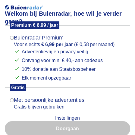
Welkom bij Buienradar, hoe wil je verder
gaan?
Premium € 6,99 / jaar
Mogen we je locatie gebruiken voor het
Lees meer.
weer?
Buienradar Premium
uitbundigezonneschijn
Voor slechts
€ 6,99 per jaar
(€ 0,58 per maand)
Advertentievrij en privacy veilig
Ontvang voor min. € 40,- aan cadeaus
Indien je hier nog geen akkoord op hebt gegeven,
verschijnt er zo een pop-up uit je browser waarin
10% donatie aan Staatsbosbeheer
deze toestemming gevraagd wordt.
Elk moment opzegbaar
Een moment geduld aub...
Gratis
Is goed, toon de popup
Met persoonlijke advertenties
Populaire categorieën
Gratis blijven gebruiken
Lente
Instellingen
Nu niet, misschien later
Zomer
Doorgaan
Herfst
Gebruik je Safari en wil je niet elke dag deze pop-up zien?