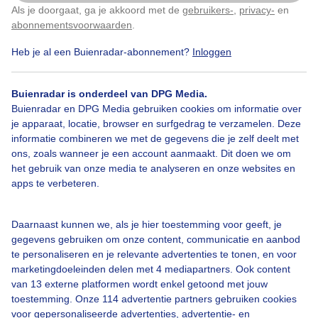
Als je doorgaat, ga je akkoord met de
gebruikers-
,
privacy-
en
Klik
hier
om dit aan te passen
abonnementsvoorwaarden
.
Heb je al een Buienradar-abonnement?
Inloggen
Over Buienradar
Buienradar is onderdeel van DPG Media.
Buienradar en DPG Media gebruiken cookies om informatie over
je apparaat, locatie, browser en surfgedrag te verzamelen. Deze
Bedrijfsgegevens
informatie combineren we met de gegevens die je zelf deelt met
ons, zoals wanneer je een account aanmaakt. Dit doen we om
Veelgestelde vragen
het gebruik van onze media te analyseren en onze websites en
Contact
apps te verbeteren.
Toegankelijkheid
Daarnaast kunnen we, als je hier toestemming voor geeft, je
Gebruikersvoorwaarden
gegevens gebruiken om onze content, communicatie en aanbod
Adverteren
te personaliseren en je relevante advertenties te tonen, en voor
marketingdoeleinden delen met 4 mediapartners. Ook content
Buienradar Team
van 13 externe platformen wordt enkel getoond met jouw
Privacy beleid
toestemming. Onze 114 advertentie partners gebruiken cookies
voor gepersonaliseerde advertenties, advertentie- en