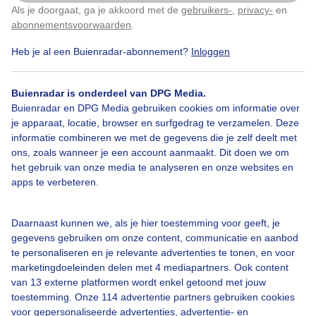
Als je doorgaat, ga je akkoord met de
gebruikers-
,
privacy-
en
Klik
hier
om dit aan te passen
abonnementsvoorwaarden
.
Heb je al een Buienradar-abonnement?
Inloggen
Over Buienradar
Buienradar is onderdeel van DPG Media.
Bedrijfsgegevens
Buienradar en DPG Media gebruiken cookies om informatie over
Veelgestelde vragen
je apparaat, locatie, browser en surfgedrag te verzamelen. Deze
informatie combineren we met de gegevens die je zelf deelt met
Contact
ons, zoals wanneer je een account aanmaakt. Dit doen we om
het gebruik van onze media te analyseren en onze websites en
Toegankelijkheid
apps te verbeteren.
Gebruikersvoorwaarden
Adverteren
Daarnaast kunnen we, als je hier toestemming voor geeft, je
gegevens gebruiken om onze content, communicatie en aanbod
Buienradar Team
te personaliseren en je relevante advertenties te tonen, en voor
Privacy beleid
marketingdoeleinden delen met 4 mediapartners. Ook content
van 13 externe platformen wordt enkel getoond met jouw
Cookie beleid
toestemming. Onze 114 advertentie partners gebruiken cookies
voor gepersonaliseerde advertenties, advertentie- en
Privacy instellingen