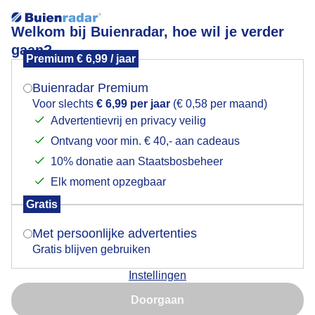
Welkom bij Buienradar, hoe wil je verder
gaan?
Premium € 6,99 / jaar
Mogen we je locatie gebruiken voor het
tortelduif
weer?
Buienradar Premium
Voor slechts
€ 6,99 per jaar
(€ 0,58 per maand)
Advertentievrij en privacy veilig
Ontvang voor min. € 40,- aan cadeaus
Indien je hier nog geen akkoord op hebt gegeven,
verschijnt er zo een pop-up uit je browser waarin
10% donatie aan Staatsbosbeheer
Een moment geduld aub...
deze toestemming gevraagd wordt.
Elk moment opzegbaar
Populaire categorieën
Gratis
Is goed, toon de popup
Met persoonlijke advertenties
Lente
Gratis blijven gebruiken
Zomer
Instellingen
Herfst
Nu niet, misschien later
Doorgaan
Gebruik je Safari en wil je niet elke dag deze pop-up zien?