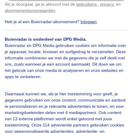
Als je doorgaat, ga je akkoord met de
gebruikers-
,
privacy-
en
Klik
hier
om dit aan te passen
abonnementsvoorwaarden
.
Heb je al een Buienradar-abonnement?
Inloggen
Over Buienradar
Buienradar is onderdeel van DPG Media.
Bedrijfsgegevens
Buienradar en DPG Media gebruiken cookies om informatie over
Veelgestelde vragen
je apparaat, locatie, browser en surfgedrag te verzamelen. Deze
informatie combineren we met de gegevens die je zelf deelt met
Contact
ons, zoals wanneer je een account aanmaakt. Dit doen we om
het gebruik van onze media te analyseren en onze websites en
Toegankelijkheid
apps te verbeteren.
Gebruikersvoorwaarden
Adverteren
Daarnaast kunnen we, als je hier toestemming voor geeft, je
gegevens gebruiken om onze content, communicatie en aanbod
Buienradar Team
te personaliseren en je relevante advertenties te tonen, en voor
Privacy beleid
marketingdoeleinden delen met 4 mediapartners. Ook content
van 13 externe platformen wordt enkel getoond met jouw
Cookie beleid
toestemming. Onze 114 advertentie partners gebruiken cookies
voor gepersonaliseerde advertenties, advertentie- en
Privacy instellingen