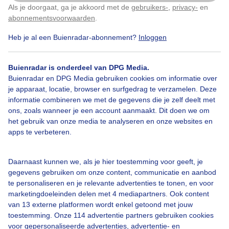
Als je doorgaat, ga je akkoord met de
gebruikers-
,
privacy-
en
Klik
hier
om dit aan te passen
abonnementsvoorwaarden
.
Heb je al een Buienradar-abonnement?
Inloggen
Over Buienradar
Buienradar is onderdeel van DPG Media.
Bedrijfsgegevens
Buienradar en DPG Media gebruiken cookies om informatie over
Veelgestelde vragen
je apparaat, locatie, browser en surfgedrag te verzamelen. Deze
informatie combineren we met de gegevens die je zelf deelt met
Contact
ons, zoals wanneer je een account aanmaakt. Dit doen we om
het gebruik van onze media te analyseren en onze websites en
Toegankelijkheid
apps te verbeteren.
Gebruikersvoorwaarden
Adverteren
Daarnaast kunnen we, als je hier toestemming voor geeft, je
gegevens gebruiken om onze content, communicatie en aanbod
Buienradar Team
te personaliseren en je relevante advertenties te tonen, en voor
Privacy beleid
marketingdoeleinden delen met 4 mediapartners. Ook content
van 13 externe platformen wordt enkel getoond met jouw
Cookie beleid
toestemming. Onze 114 advertentie partners gebruiken cookies
voor gepersonaliseerde advertenties, advertentie- en
Privacy instellingen