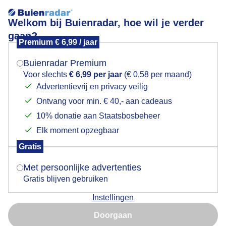
Welkom bij Buienradar, hoe wil je verder
gaan?
Premium € 6,99 / jaar
Mogen we je locatie gebruiken voor het
terrassen
weer?
Buienradar Premium
Voor slechts
€ 6,99 per jaar
(€ 0,58 per maand)
Advertentievrij en privacy veilig
Ontvang voor min. € 40,- aan cadeaus
Indien je hier nog geen akkoord op hebt gegeven,
verschijnt er zo een pop-up uit je browser waarin
10% donatie aan Staatsbosbeheer
Een moment geduld aub...
deze toestemming gevraagd wordt.
Elk moment opzegbaar
Populaire categorieën
Gratis
Is goed, toon de popup
Met persoonlijke advertenties
Lente
Gratis blijven gebruiken
Zomer
Instellingen
Herfst
Nu niet, misschien later
Doorgaan
Gebruik je Safari en wil je niet elke dag deze pop-up zien?