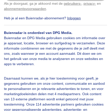
Als je doorgaat, ga je akkoord met de
gebruikers-
,
privacy-
en
Klik
hier
om dit aan te passen
abonnementsvoorwaarden
.
Heb je al een Buienradar-abonnement?
Inloggen
Over Buienradar
Buienradar is onderdeel van DPG Media.
Bedrijfsgegevens
Buienradar en DPG Media gebruiken cookies om informatie over
Veelgestelde vragen
je apparaat, locatie, browser en surfgedrag te verzamelen. Deze
informatie combineren we met de gegevens die je zelf deelt met
Contact
ons, zoals wanneer je een account aanmaakt. Dit doen we om
het gebruik van onze media te analyseren en onze websites en
Toegankelijkheid
apps te verbeteren.
Gebruikersvoorwaarden
Adverteren
Daarnaast kunnen we, als je hier toestemming voor geeft, je
gegevens gebruiken om onze content, communicatie en aanbod
Buienradar Team
te personaliseren en je relevante advertenties te tonen, en voor
Privacy beleid
marketingdoeleinden delen met 4 mediapartners. Ook content
van 13 externe platformen wordt enkel getoond met jouw
Cookie beleid
toestemming. Onze 114 advertentie partners gebruiken cookies
voor gepersonaliseerde advertenties, advertentie- en
Privacy instellingen