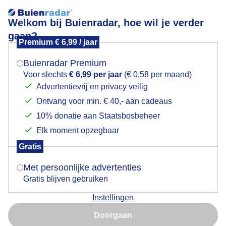
Welkom bij Buienradar, hoe wil je verder
gaan?
Premium € 6,99 / jaar
Mogen we je locatie gebruiken voor het
struinenzomermarkt
weer?
Buienradar Premium
Voor slechts
€ 6,99 per jaar
(€ 0,58 per maand)
Advertentievrij en privacy veilig
Ontvang voor min. € 40,- aan cadeaus
Indien je hier nog geen akkoord op hebt gegeven,
verschijnt er zo een pop-up uit je browser waarin
10% donatie aan Staatsbosbeheer
Een moment geduld aub...
deze toestemming gevraagd wordt.
Elk moment opzegbaar
Populaire categorieën
Gratis
Is goed, toon de popup
Met persoonlijke advertenties
Lente
Gratis blijven gebruiken
Zomer
Instellingen
Herfst
Nu niet, misschien later
Doorgaan
Gebruik je Safari en wil je niet elke dag deze pop-up zien?