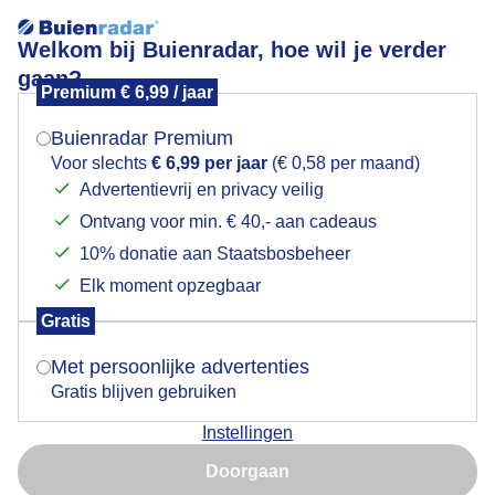
Welkom bij Buienradar, hoe wil je verder
gaan?
Premium € 6,99 / jaar
Mogen we je locatie gebruiken voor het
strakblauwehemel
weer?
Buienradar Premium
Voor slechts
€ 6,99 per jaar
(€ 0,58 per maand)
Advertentievrij en privacy veilig
Ontvang voor min. € 40,- aan cadeaus
Indien je hier nog geen akkoord op hebt gegeven,
verschijnt er zo een pop-up uit je browser waarin
10% donatie aan Staatsbosbeheer
Een moment geduld aub...
deze toestemming gevraagd wordt.
Elk moment opzegbaar
Populaire categorieën
Gratis
Is goed, toon de popup
Met persoonlijke advertenties
Lente
Gratis blijven gebruiken
Zomer
Instellingen
Herfst
Nu niet, misschien later
Doorgaan
Gebruik je Safari en wil je niet elke dag deze pop-up zien?