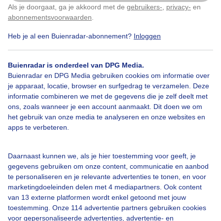
Als je doorgaat, ga je akkoord met de
gebruikers-
,
privacy-
en
Klik
hier
om dit aan te passen
abonnementsvoorwaarden
.
Heb je al een Buienradar-abonnement?
Inloggen
Over Buienradar
Buienradar is onderdeel van DPG Media.
Buienradar en DPG Media gebruiken cookies om informatie over
je apparaat, locatie, browser en surfgedrag te verzamelen. Deze
Bedrijfsgegevens
informatie combineren we met de gegevens die je zelf deelt met
ons, zoals wanneer je een account aanmaakt. Dit doen we om
Veelgestelde vragen
het gebruik van onze media te analyseren en onze websites en
Contact
apps te verbeteren.
Toegankelijkheid
Daarnaast kunnen we, als je hier toestemming voor geeft, je
Gebruikersvoorwaarden
gegevens gebruiken om onze content, communicatie en aanbod
Adverteren
te personaliseren en je relevante advertenties te tonen, en voor
marketingdoeleinden delen met 4 mediapartners. Ook content
Buienradar Team
van 13 externe platformen wordt enkel getoond met jouw
Privacy beleid
toestemming. Onze 114 advertentie partners gebruiken cookies
voor gepersonaliseerde advertenties, advertentie- en