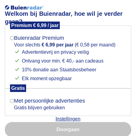
Welkom bij Buienradar, hoe wil je verder
gaan?
Premium € 6,99 / jaar
Mogen we je locatie gebruiken voor het
Lees meer.
weer?
Buienradar Premium
stofbad
Voor slechts
€ 6,99 per jaar
(€ 0,58 per maand)
Advertentievrij en privacy veilig
Ontvang voor min. € 40,- aan cadeaus
Indien je hier nog geen akkoord op hebt gegeven,
verschijnt er zo een pop-up uit je browser waarin
10% donatie aan Staatsbosbeheer
deze toestemming gevraagd wordt.
Elk moment opzegbaar
Een moment geduld aub...
Gratis
Is goed, toon de popup
Met persoonlijke advertenties
Populaire categorieën
Gratis blijven gebruiken
Lente
Instellingen
Nu niet, misschien later
Zomer
Doorgaan
Herfst
Gebruik je Safari en wil je niet elke dag deze pop-up zien?