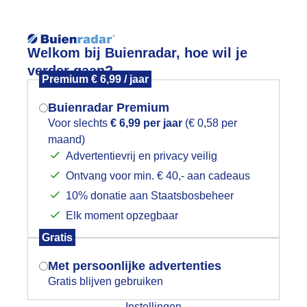
Reisinforma
Welkom bij Buienradar, hoe wil je
verder gaan?
Premium € 6,99 / jaar
Buienradar Premium
Voor slechts
€ 6,99 per jaar
(€ 0,58 per
wijd
Foto en video
Weerzine
maand)
Mogen we je locatie gebruiken voor
Advertentievrij en privacy veilig
het weer?
Zoeken in foto & video:
Ontvang voor min. € 40,- aan cadeaus
10% donatie aan Staatsbosbeheer
ijk slideshow
Elk moment opzegbaar
Indien je hier nog geen akkoord op hebt
Gratis
gegeven, verschijnt er zo een pop-up uit
je browser waarin deze toestemming
Met persoonlijke advertenties
gevraagd wordt.
Gratis blijven gebruiken
Een moment geduld aub...
Instellingen