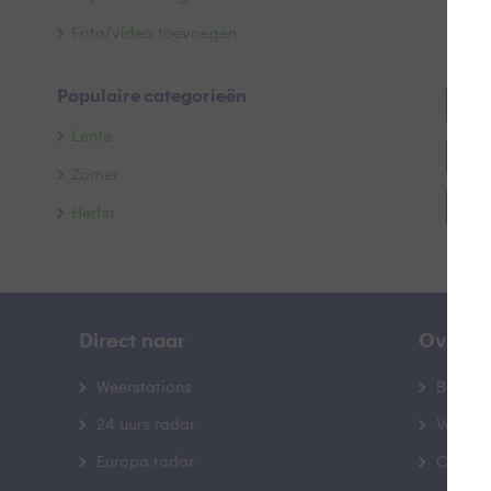
Foto/video toevoegen
Alle 
Populaire categorieën
##bl
Lente
#bl
Zomer
#dre
Herfst
Toon
#gr
#kur
Direct naar
Over B
#mo
Weerstations
Bedrij
#re
24 uurs radar
Veelge
Europa radar
Contac
#slu