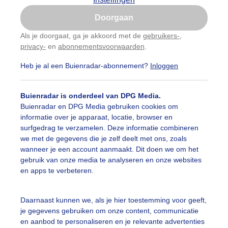
Is goed, toon de popup
Doorgaan
Nu niet, misschien later
categorieën
Als je doorgaat, ga je akkoord met de
gebruikers-
,
privacy-
en
abonnementsvoorwaarden
.
Gebruik je Safari en wil je niet elke dag deze pop-up
auwelucht
##terras
#bewolking
#bewolkt
#blauwel
zien?
Heb je al een Buienradar-abonnement?
Inloggen
Klik
hier
om dit aan te passen
oemen
#boten
#camping
#coderoze
#donkerewolke
Buienradar is onderdeel van DPG Media.
igende_lucht
#droogte
#duinen
#fietser
#fietsers
Buienradar en DPG Media gebruiken cookies om
informatie over je apparaat, locatie, browser en
 alle categorieën
ondmist
#halo
#hitte
#hittegolf
#kinderen
#kiter
surfgedrag te verzamelen. Deze informatie combineren
we met de gegevens die je zelf deelt met ons, zoals
kdroog
#levendestandbeelden
#maan
#mensen
#m
wanneer je een account aanmaakt. Dit doen we om het
uienradar
Mijn weer
gebruik van onze media te analyseren en onze websites
len
#natuur
#opklaringen
#paraplu
#parasol
en apps te verbeteren.
fsgegevens
De Bilt
genboog
#regenbui
#regenwolken
#schilders
stelde vragen
Daarnaast kunnen we, als je hier toestemming voor geeft,
je gegevens gebruiken om onze content, communicatie
t
ierbewolking
#stapelwolkjes
#strakblauwe_lucht
en aanbod te personaliseren en je relevante advertenties