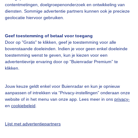
Over Buienradar
contentmetingen, doelgroepenonderzoek en ontwikkeling van
diensten. Sommige advertentie partners kunnen ook je precieze
geolocatie hiervoor gebruiken.
Bedrijfsgegevens
Veelgestelde vragen
Geef toestemming of betaal voor toegang
Door op "Gratis" te klikken, geef je toestemming voor alle
Contact
bovenstaande doeleinden. Indien je voor geen enkel doeleinde
Toegankelijkheid
toestemming wenst te geven, kun je kiezen voor een
advertentievrije ervaring door op “Buienradar Premium” te
Gebruikersvoorwaarden
klikken.
Adverteren
Buienradar Team
Jouw keuze geldt enkel voor Buienradar en kun je opnieuw
aanpassen of intrekken via “Privacy-instellingen” onderaan onze
Privacy beleid
website of in het menu van onze app. Lees meer in ons
privacy-
en
cookiebeleid
.
Cookie beleid
Privacy instellingen
Lijst met advertentiepartners
Gratis weerdata