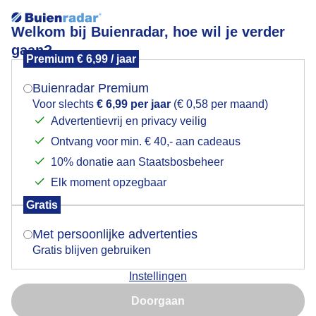
Welkom bij Buienradar, hoe wil je verder
gaan?
Premium € 6,99 / jaar
Mogen we je locatie gebruiken voor het
STILLEVEN
weer?
Buienradar Premium
Voor slechts
€ 6,99 per jaar
(€ 0,58 per maand)
Advertentievrij en privacy veilig
Ontvang voor min. € 40,- aan cadeaus
Indien je hier nog geen akkoord op hebt gegeven,
verschijnt er zo een pop-up uit je browser waarin
10% donatie aan Staatsbosbeheer
deze toestemming gevraagd wordt.
Elk moment opzegbaar
Gratis
Is goed, toon de popup
Met persoonlijke advertenties
Gratis blijven gebruiken
Vanmiddag flink bewolkt , windje , niet koud , viel wel
Instellingen
even tegen zonder zon
Nu niet, misschien later
Doorgaan
Door: Nellie Bartels
Gemaakt: 16-10-2024, 46x bekeken
Gebruik je Safari en wil je niet elke dag deze pop-up zien?