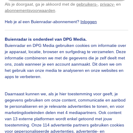
Als je doorgaat, ga je akkoord met de
gebruikers-
,
privacy-
en
Klik
hier
om dit aan te passen
abonnementsvoorwaarden
.
Heb je al een Buienradar-abonnement?
Inloggen
Stilleven
Wolken
Wind
Buienradar is onderdeel van DPG Media.
Buienradar en DPG Media gebruiken cookies om informatie over
je apparaat, locatie, browser en surfgedrag te verzamelen. Deze
Bekijk slideshow
informatie combineren we met de gegevens die je zelf deelt met
ons, zoals wanneer je een account aanmaakt. Dit doen we om
het gebruik van onze media te analyseren en onze websites en
apps te verbeteren.
Een moment geduld aub...
Daarnaast kunnen we, als je hier toestemming voor geeft, je
gegevens gebruiken om onze content, communicatie en aanbod
te personaliseren en je relevante advertenties te tonen, en voor
marketingdoeleinden delen met 4 mediapartners. Ook content
van 13 externe platformen wordt enkel getoond met jouw
toestemming. Onze 114 advertentie partners gebruiken cookies
voor gepersonaliseerde advertenties, advertentie- en