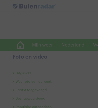
Mijn weer
Nederland
Wereld
Foto en video
Uitgelicht
Bek
Weerfoto van de week
Laatst toegevoegd
Best gewaardeerd
Populaire categorieën