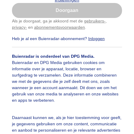
Is goed, toon de popup
Doorgaan
Nu niet, misschien later
categorieën
Als je doorgaat, ga je akkoord met de
gebruikers-
,
privacy-
en
abonnementsvoorwaarden
.
Gebruik je Safari en wil je niet elke dag deze pop-up
auwelucht
##terras
#bewolking
#bewolkt
#blauwel
zien?
Heb je al een Buienradar-abonnement?
Inloggen
Klik
hier
om dit aan te passen
oemen
#boten
#camping
#coderoze
#donkerewolke
Buienradar is onderdeel van DPG Media.
oogte
#duinen
#fietser
#fietsers
#grondmist
#ha
Buienradar en DPG Media gebruiken cookies om
informatie over je apparaat, locatie, browser en
 alle categorieën
te
#hittegolf
#kinderen
#kiters
#kurkdroog
surfgedrag te verzamelen. Deze informatie combineren
we met de gegevens die je zelf deelt met ons, zoals
vendestandbeelden
#maan
#mensen
#mist
#molen
wanneer je een account aanmaakt. Dit doen we om het
uienradar
Mijn weer
gebruik van onze media te analyseren en onze websites
uur
#opklaringen
#paraplu
#parasol
#regenboog
en apps te verbeteren.
fsgegevens
De Bilt
enbui
#regenwolken
#schilders
#sluierbewolking
stelde vragen
Daarnaast kunnen we, als je hier toestemming voor geeft,
je gegevens gebruiken om onze content, communicatie
t
pelwolkjes
#strakblauwe_lucht
#strakblauwelucht
#str
en aanbod te personaliseren en je relevante advertenties