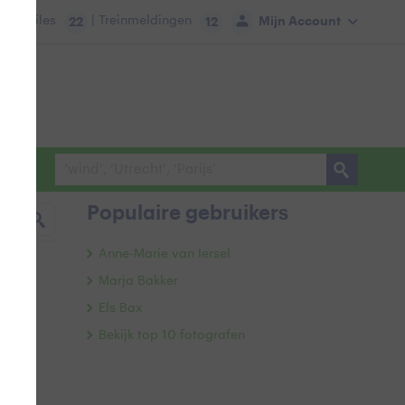
tie:
Files
| Treinmeldingen
Mijn Account
22
12
Populaire gebruikers
Anne-Marie van Iersel
Marja Bakker
Els Bax
Bekijk top 10 fotografen