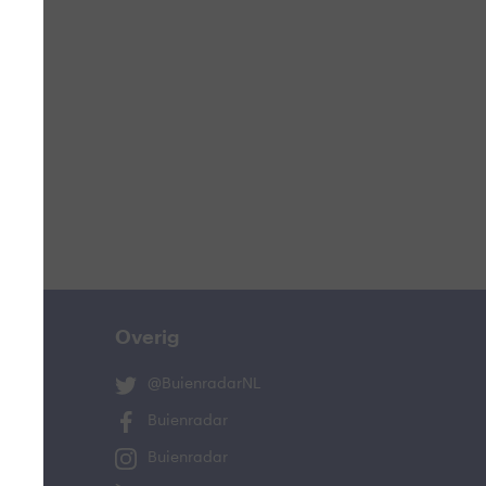
ucht
n
lo
Overig
@BuienradarNL
Buienradar
Buienradar
and