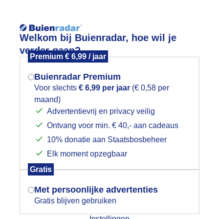
Reisinforma
Welkom bij Buienradar, hoe wil je
verder gaan?
Premium € 6,99 / jaar
Buienradar Premium
Voor slechts
€ 6,99 per jaar
(€ 0,58 per
wijd
Foto en video
Weerzine
maand)
Mogen we je locatie gebruiken voor
Advertentievrij en privacy veilig
het weer?
Zoeken in foto & video:
Ontvang voor min. € 40,- aan cadeaus
10% donatie aan Staatsbosbeheer
ijk slideshow
Elk moment opzegbaar
Indien je hier nog geen akkoord op hebt
Gratis
gegeven, verschijnt er zo een pop-up uit
je browser waarin deze toestemming
Met persoonlijke advertenties
gevraagd wordt.
Gratis blijven gebruiken
Een moment geduld aub...
Instellingen