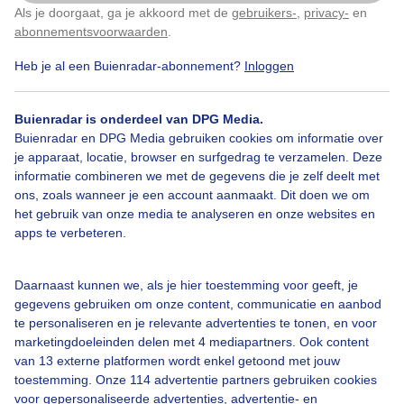
Als je doorgaat, ga je akkoord met de
gebruikers-
,
privacy-
en
Klik
hier
om dit aan te passen
abonnementsvoorwaarden
.
Heb je al een Buienradar-abonnement?
Inloggen
Over Buienradar
Buienradar is onderdeel van DPG Media.
Bedrijfsgegevens
Buienradar en DPG Media gebruiken cookies om informatie over
Veelgestelde vragen
je apparaat, locatie, browser en surfgedrag te verzamelen. Deze
informatie combineren we met de gegevens die je zelf deelt met
Contact
ons, zoals wanneer je een account aanmaakt. Dit doen we om
het gebruik van onze media te analyseren en onze websites en
Toegankelijkheid
apps te verbeteren.
Gebruikersvoorwaarden
Adverteren
Daarnaast kunnen we, als je hier toestemming voor geeft, je
gegevens gebruiken om onze content, communicatie en aanbod
Buienradar Team
te personaliseren en je relevante advertenties te tonen, en voor
Privacy beleid
marketingdoeleinden delen met 4 mediapartners. Ook content
van 13 externe platformen wordt enkel getoond met jouw
Cookie beleid
toestemming. Onze 114 advertentie partners gebruiken cookies
voor gepersonaliseerde advertenties, advertentie- en
Privacy instellingen