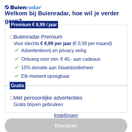
Welkom bij Buienradar, hoe wil je verder
gaan?
Premium € 6,99 / jaar
Mogen we je locatie gebruiken voor het
steken
weer?
Buienradar Premium
Voor slechts
€ 6,99 per jaar
(€ 0,58 per maand)
Advertentievrij en privacy veilig
Ontvang voor min. € 40,- aan cadeaus
Indien je hier nog geen akkoord op hebt gegeven,
verschijnt er zo een pop-up uit je browser waarin
10% donatie aan Staatsbosbeheer
Een moment geduld aub...
deze toestemming gevraagd wordt.
Elk moment opzegbaar
Populaire categorieën
Gratis
Is goed, toon de popup
Met persoonlijke advertenties
Lente
Gratis blijven gebruiken
Zomer
Instellingen
Herfst
Nu niet, misschien later
Doorgaan
Gebruik je Safari en wil je niet elke dag deze pop-up zien?