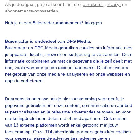
Als je doorgaat, ga je akkoord met de
gebruikers-
,
privacy-
en
Klik
hier
om dit aan te passen
abonnementsvoorwaarden
.
Heb je al een Buienradar-abonnement?
Inloggen
Over Buienradar
Buienradar is onderdeel van DPG Media.
Buienradar en DPG Media gebruiken cookies om informatie over
je apparaat, locatie, browser en surfgedrag te verzamelen. Deze
Bedrijfsgegevens
informatie combineren we met de gegevens die je zelf deelt met
ons, zoals wanneer je een account aanmaakt. Dit doen we om
Veelgestelde vragen
het gebruik van onze media te analyseren en onze websites en
Contact
apps te verbeteren.
Toegankelijkheid
Daarnaast kunnen we, als je hier toestemming voor geeft, je
Gebruikersvoorwaarden
gegevens gebruiken om onze content, communicatie en aanbod
Adverteren
te personaliseren en je relevante advertenties te tonen, en voor
marketingdoeleinden delen met 4 mediapartners. Ook content
Buienradar Team
van 13 externe platformen wordt enkel getoond met jouw
Privacy beleid
toestemming. Onze 114 advertentie partners gebruiken cookies
voor gepersonaliseerde advertenties, advertentie- en