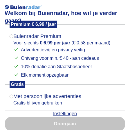
Welkom bij Buienradar, hoe wil je verder
gaan?
Premium € 6,99 / jaar
Mogen we je locatie gebruiken voor het
Lees meer.
weer?
Buienradar Premium
sneeuw
Voor slechts
€ 6,99 per jaar
(€ 0,58 per maand)
Advertentievrij en privacy veilig
Ontvang voor min. € 40,- aan cadeaus
Indien je hier nog geen akkoord op hebt gegeven,
verschijnt er zo een pop-up uit je browser waarin
10% donatie aan Staatsbosbeheer
deze toestemming gevraagd wordt.
Elk moment opzegbaar
Een moment geduld aub...
Gratis
Is goed, toon de popup
Met persoonlijke advertenties
Populaire categorieën
Gratis blijven gebruiken
Lente
Instellingen
Nu niet, misschien later
Zomer
Doorgaan
Herfst
Gebruik je Safari en wil je niet elke dag deze pop-up zien?