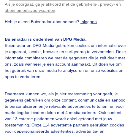
Als je doorgaat, ga je akkoord met de
gebruikers-
,
privacy-
en
Klik
hier
om dit aan te passen
abonnementsvoorwaarden
.
Heb je al een Buienradar-abonnement?
Inloggen
Over Buienradar
Buienradar is onderdeel van DPG Media.
Buienradar en DPG Media gebruiken cookies om informatie over
je apparaat, locatie, browser en surfgedrag te verzamelen. Deze
Bedrijfsgegevens
informatie combineren we met de gegevens die je zelf deelt met
ons, zoals wanneer je een account aanmaakt. Dit doen we om
Veelgestelde vragen
het gebruik van onze media te analyseren en onze websites en
Contact
apps te verbeteren.
Toegankelijkheid
Daarnaast kunnen we, als je hier toestemming voor geeft, je
Gebruikersvoorwaarden
gegevens gebruiken om onze content, communicatie en aanbod
Adverteren
te personaliseren en je relevante advertenties te tonen, en voor
marketingdoeleinden delen met 4 mediapartners. Ook content
Buienradar Team
van 13 externe platformen wordt enkel getoond met jouw
Privacy beleid
toestemming. Onze 114 advertentie partners gebruiken cookies
voor gepersonaliseerde advertenties, advertentie- en