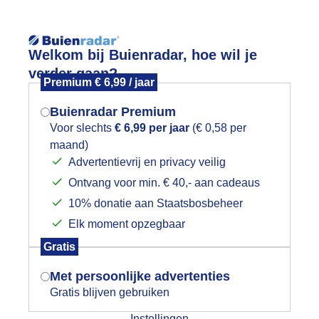
Reisinforma
Welkom bij Buienradar, hoe wil je
verder gaan?
Premium € 6,99 / jaar
Buienradar Premium
Voor slechts
€ 6,99 per jaar
(€ 0,58 per
wijd
Foto en video
Weerzine
maand)
Mogen we je locatie gebruiken voor
Advertentievrij en privacy veilig
het weer?
Zoeken in foto & video:
Ontvang voor min. € 40,- aan cadeaus
10% donatie aan Staatsbosbeheer
ijk slideshow
Elk moment opzegbaar
Indien je hier nog geen akkoord op hebt
Gratis
gegeven, verschijnt er zo een pop-up uit
je browser waarin deze toestemming
Met persoonlijke advertenties
gevraagd wordt.
Gratis blijven gebruiken
Een moment geduld aub...
Instellingen