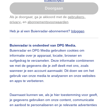
Is goed, toon de popup
Doorgaan
Nu niet, misschien later
categorieën
Als je doorgaat, ga je akkoord met de
gebruikers-
,
privacy-
en
abonnementsvoorwaarden
.
Gebruik je Safari en wil je niet elke dag deze pop-up
auwelucht
##terras
#bewolking
#bewolkt
#blauwel
zien?
Heb je al een Buienradar-abonnement?
Inloggen
Klik
hier
om dit aan te passen
oemen
#boten
#camping
#coderoze
#donkerewolke
Buienradar is onderdeel van DPG Media.
oogte
#duinen
#fietser
#fietsers
#grondmist
#ha
Buienradar en DPG Media gebruiken cookies om
informatie over je apparaat, locatie, browser en
 alle categorieën
te
#hittegolf
#kinderen
#kiters
#kurkdroog
surfgedrag te verzamelen. Deze informatie combineren
we met de gegevens die je zelf deelt met ons, zoals
vendestandbeelden
#maan
#mensen
#mist
#molen
wanneer je een account aanmaakt. Dit doen we om het
uienradar
Mijn weer
gebruik van onze media te analyseren en onze websites
uur
#opklaringen
#paraplu
#parasol
#regenboog
en apps te verbeteren.
fsgegevens
De Bilt
enbui
#regenwolken
#schilders
#sluierbewolking
stelde vragen
Daarnaast kunnen we, als je hier toestemming voor geeft,
je gegevens gebruiken om onze content, communicatie
t
pelwolkjes
#strakblauwe_lucht
#strakblauwelucht
#str
en aanbod te personaliseren en je relevante advertenties