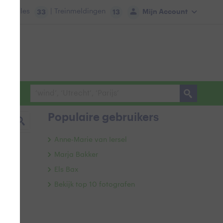
tie:
Files
| Treinmeldingen
Mijn Account
33
13
Populaire gebruikers
Anne-Marie van Iersel
Marja Bakker
Els Bax
Bekijk top 10 fotografen