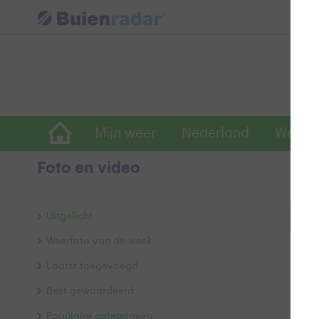
Mijn weer
Nederland
Wereld
Foto en video
Uitgelicht
Bek
Weerfoto van de week
Laatst toegevoegd
Best gewaardeerd
Populaire categorieën