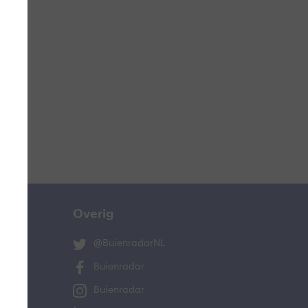
ucht
n
lo
Overig
@BuienradarNL
Buienradar
Buienradar
and