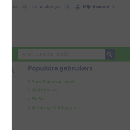
tie:
Files
| Treinmeldingen
Mijn Account
0
11
Populaire gebruikers
Anne-Marie van Iersel
Marja Bakker
Els Bax
Bekijk top 10 fotografen