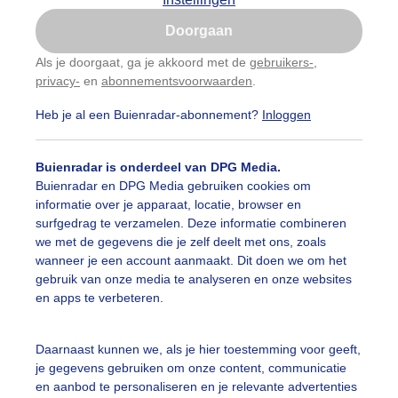
Is goed, toon de popup
Doorgaan
Nu niet, misschien later
categorieën
Als je doorgaat, ga je akkoord met de
gebruikers-
,
privacy-
en
abonnementsvoorwaarden
.
Gebruik je Safari en wil je niet elke dag deze pop-up
auwelucht
##terras
#bewolking
#bewolkt
#blauwel
zien?
Heb je al een Buienradar-abonnement?
Inloggen
Klik
hier
om dit aan te passen
oemen
#boten
#camping
#coderoze
#donkerewolke
Buienradar is onderdeel van DPG Media.
oogte
#duinen
#fietser
#fietsers
#grondmist
#ha
Buienradar en DPG Media gebruiken cookies om
informatie over je apparaat, locatie, browser en
 alle categorieën
te
#hittegolf
#kinderen
#kiters
#kurkdroog
surfgedrag te verzamelen. Deze informatie combineren
we met de gegevens die je zelf deelt met ons, zoals
vendestandbeelden
#maan
#mensen
#mist
#molen
wanneer je een account aanmaakt. Dit doen we om het
uienradar
Mijn weer
gebruik van onze media te analyseren en onze websites
uur
#opklaringen
#paraplu
#parasol
#regenboog
en apps te verbeteren.
fsgegevens
De Bilt
enbui
#regenwolken
#schilders
#sluierbewolking
stelde vragen
Daarnaast kunnen we, als je hier toestemming voor geeft,
je gegevens gebruiken om onze content, communicatie
t
pelwolkjes
#strakblauwe_lucht
#strakblauwelucht
#str
en aanbod te personaliseren en je relevante advertenties