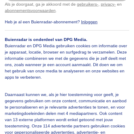
Als je doorgaat, ga je akkoord met de
gebruikers-
,
privacy-
en
Klik
hier
om dit aan te passen
abonnementsvoorwaarden
.
Heb je al een Buienradar-abonnement?
Inloggen
Over Buienradar
Buienradar is onderdeel van DPG Media.
Bedrijfsgegevens
Buienradar en DPG Media gebruiken cookies om informatie over
Veelgestelde vragen
je apparaat, locatie, browser en surfgedrag te verzamelen. Deze
informatie combineren we met de gegevens die je zelf deelt met
Contact
ons, zoals wanneer je een account aanmaakt. Dit doen we om
het gebruik van onze media te analyseren en onze websites en
Toegankelijkheid
apps te verbeteren.
Gebruikersvoorwaarden
Adverteren
Daarnaast kunnen we, als je hier toestemming voor geeft, je
gegevens gebruiken om onze content, communicatie en aanbod
Buienradar Team
te personaliseren en je relevante advertenties te tonen, en voor
Privacy beleid
marketingdoeleinden delen met 4 mediapartners. Ook content
van 13 externe platformen wordt enkel getoond met jouw
Cookie beleid
toestemming. Onze 114 advertentie partners gebruiken cookies
voor gepersonaliseerde advertenties, advertentie- en
Privacy instellingen