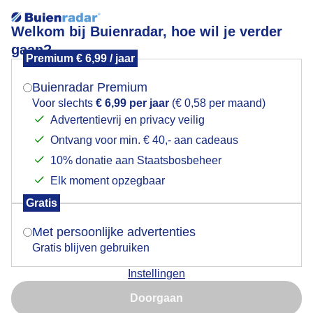
Welkom bij Buienradar, hoe wil je verder
gaan?
Premium € 6,99 / jaar
Mogen we je locatie gebruiken voor het
ritmetpaardenwagen
weer?
Buienradar Premium
Voor slechts
€ 6,99 per jaar
(€ 0,58 per maand)
Advertentievrij en privacy veilig
Ontvang voor min. € 40,- aan cadeaus
Indien je hier nog geen akkoord op hebt gegeven,
verschijnt er zo een pop-up uit je browser waarin
10% donatie aan Staatsbosbeheer
Een moment geduld aub...
deze toestemming gevraagd wordt.
Elk moment opzegbaar
Populaire categorieën
Gratis
Is goed, toon de popup
Met persoonlijke advertenties
Lente
Gratis blijven gebruiken
Zomer
Instellingen
Herfst
Nu niet, misschien later
Doorgaan
Gebruik je Safari en wil je niet elke dag deze pop-up zien?