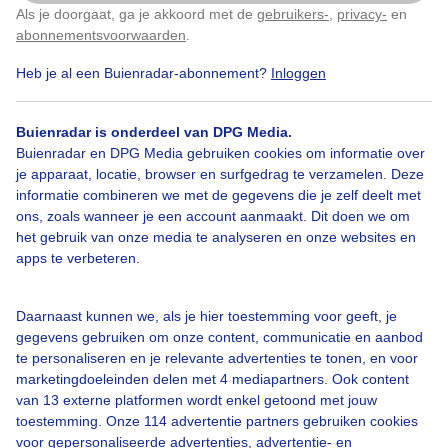
Als je doorgaat, ga je akkoord met de
gebruikers-
,
privacy-
en
Klik
hier
om dit aan te passen
abonnementsvoorwaarden
.
Heb je al een Buienradar-abonnement?
Inloggen
Over Buienradar
Buienradar is onderdeel van DPG Media.
Buienradar en DPG Media gebruiken cookies om informatie over
je apparaat, locatie, browser en surfgedrag te verzamelen. Deze
Bedrijfsgegevens
informatie combineren we met de gegevens die je zelf deelt met
ons, zoals wanneer je een account aanmaakt. Dit doen we om
Veelgestelde vragen
het gebruik van onze media te analyseren en onze websites en
Contact
apps te verbeteren.
Toegankelijkheid
Daarnaast kunnen we, als je hier toestemming voor geeft, je
Gebruikersvoorwaarden
gegevens gebruiken om onze content, communicatie en aanbod
Adverteren
te personaliseren en je relevante advertenties te tonen, en voor
marketingdoeleinden delen met 4 mediapartners. Ook content
Buienradar Team
van 13 externe platformen wordt enkel getoond met jouw
Privacy beleid
toestemming. Onze 114 advertentie partners gebruiken cookies
voor gepersonaliseerde advertenties, advertentie- en