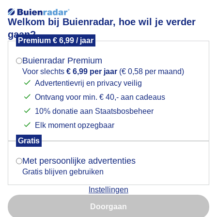
Welkom bij Buienradar, hoe wil je verder
gaan?
Premium € 6,99 / jaar
Mogen we je locatie gebruiken voor het
regenlucht
weer?
Buienradar Premium
Voor slechts
€ 6,99 per jaar
(€ 0,58 per maand)
Advertentievrij en privacy veilig
Ontvang voor min. € 40,- aan cadeaus
Indien je hier nog geen akkoord op hebt gegeven,
verschijnt er zo een pop-up uit je browser waarin
10% donatie aan Staatsbosbeheer
Een moment geduld aub...
deze toestemming gevraagd wordt.
Elk moment opzegbaar
Populaire categorieën
Gratis
Is goed, toon de popup
Met persoonlijke advertenties
Lente
Gratis blijven gebruiken
Zomer
Instellingen
Herfst
Nu niet, misschien later
Doorgaan
Gebruik je Safari en wil je niet elke dag deze pop-up zien?