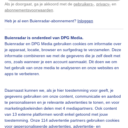
Als je doorgaat, ga je akkoord met de
gebruikers-
,
privacy-
en
Klik
hier
om dit aan te passen
abonnementsvoorwaarden
.
Heb je al een Buienradar-abonnement?
Inloggen
Over Buienradar
Buienradar is onderdeel van DPG Media.
Bedrijfsgegevens
Buienradar en DPG Media gebruiken cookies om informatie over
Veelgestelde vragen
je apparaat, locatie, browser en surfgedrag te verzamelen. Deze
informatie combineren we met de gegevens die je zelf deelt met
Contact
ons, zoals wanneer je een account aanmaakt. Dit doen we om
het gebruik van onze media te analyseren en onze websites en
Toegankelijkheid
apps te verbeteren.
Gebruikersvoorwaarden
Adverteren
Daarnaast kunnen we, als je hier toestemming voor geeft, je
gegevens gebruiken om onze content, communicatie en aanbod
Buienradar Team
te personaliseren en je relevante advertenties te tonen, en voor
Privacy beleid
marketingdoeleinden delen met 4 mediapartners. Ook content
van 13 externe platformen wordt enkel getoond met jouw
Cookie beleid
toestemming. Onze 114 advertentie partners gebruiken cookies
voor gepersonaliseerde advertenties, advertentie- en
Privacy instellingen