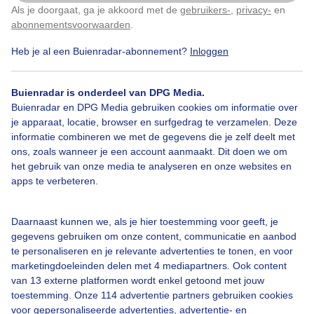
Als je doorgaat, ga je akkoord met de
gebruikers-
,
privacy-
en
Klik
hier
om dit aan te passen
abonnementsvoorwaarden
.
Heb je al een Buienradar-abonnement?
Inloggen
Over Buienradar
Buienradar is onderdeel van DPG Media.
Buienradar en DPG Media gebruiken cookies om informatie over
je apparaat, locatie, browser en surfgedrag te verzamelen. Deze
Bedrijfsgegevens
informatie combineren we met de gegevens die je zelf deelt met
ons, zoals wanneer je een account aanmaakt. Dit doen we om
Veelgestelde vragen
het gebruik van onze media te analyseren en onze websites en
Contact
apps te verbeteren.
Toegankelijkheid
Daarnaast kunnen we, als je hier toestemming voor geeft, je
Gebruikersvoorwaarden
gegevens gebruiken om onze content, communicatie en aanbod
Adverteren
te personaliseren en je relevante advertenties te tonen, en voor
marketingdoeleinden delen met 4 mediapartners. Ook content
Buienradar Team
van 13 externe platformen wordt enkel getoond met jouw
Privacy beleid
toestemming. Onze 114 advertentie partners gebruiken cookies
voor gepersonaliseerde advertenties, advertentie- en