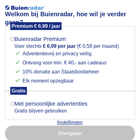
Welkom bij Buienradar, hoe wil je verder
gaan?
Premium € 6,99 / jaar
Mogen we je locatie gebruiken voor het
Lees meer.
weer?
Buienradar Premium
regenbuitje
Voor slechts
€ 6,99 per jaar
(€ 0,58 per maand)
Advertentievrij en privacy veilig
Ontvang voor min. € 40,- aan cadeaus
Indien je hier nog geen akkoord op hebt gegeven,
verschijnt er zo een pop-up uit je browser waarin
10% donatie aan Staatsbosbeheer
deze toestemming gevraagd wordt.
Elk moment opzegbaar
Een moment geduld aub...
Gratis
Is goed, toon de popup
Met persoonlijke advertenties
Populaire categorieën
Gratis blijven gebruiken
Lente
Instellingen
Nu niet, misschien later
Zomer
Doorgaan
Herfst
Gebruik je Safari en wil je niet elke dag deze pop-up zien?