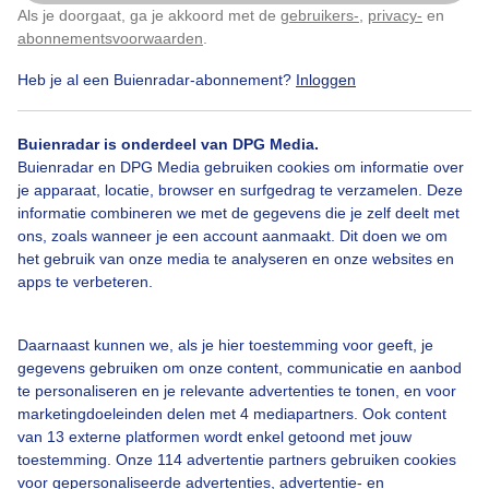
Als je doorgaat, ga je akkoord met de
gebruikers-
,
privacy-
en
Klik
hier
om dit aan te passen
abonnementsvoorwaarden
.
Heb je al een Buienradar-abonnement?
Inloggen
Over Buienradar
Buienradar is onderdeel van DPG Media.
Bedrijfsgegevens
Buienradar en DPG Media gebruiken cookies om informatie over
Veelgestelde vragen
je apparaat, locatie, browser en surfgedrag te verzamelen. Deze
informatie combineren we met de gegevens die je zelf deelt met
Contact
ons, zoals wanneer je een account aanmaakt. Dit doen we om
het gebruik van onze media te analyseren en onze websites en
Toegankelijkheid
apps te verbeteren.
Gebruikersvoorwaarden
Adverteren
Daarnaast kunnen we, als je hier toestemming voor geeft, je
gegevens gebruiken om onze content, communicatie en aanbod
Buienradar Team
te personaliseren en je relevante advertenties te tonen, en voor
Privacy beleid
marketingdoeleinden delen met 4 mediapartners. Ook content
van 13 externe platformen wordt enkel getoond met jouw
Cookie beleid
toestemming. Onze 114 advertentie partners gebruiken cookies
voor gepersonaliseerde advertenties, advertentie- en
Privacy instellingen