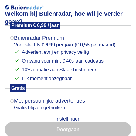
Welkom bij Buienradar, hoe wil je verder
gaan?
Premium € 6,99 / jaar
Mogen we je locatie gebruiken voor het
pluisje
weer?
Buienradar Premium
Voor slechts
€ 6,99 per jaar
(€ 0,58 per maand)
Advertentievrij en privacy veilig
Ontvang voor min. € 40,- aan cadeaus
Indien je hier nog geen akkoord op hebt gegeven,
verschijnt er zo een pop-up uit je browser waarin
10% donatie aan Staatsbosbeheer
Een moment geduld aub...
deze toestemming gevraagd wordt.
Elk moment opzegbaar
Populaire categorieën
Gratis
Is goed, toon de popup
Met persoonlijke advertenties
Lente
Gratis blijven gebruiken
Zomer
Instellingen
Herfst
Nu niet, misschien later
Doorgaan
Gebruik je Safari en wil je niet elke dag deze pop-up zien?