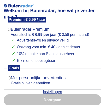
Welkom bij Buienradar, hoe wil je verder
gaan?
Premium € 6,99 / jaar
Mogen we je locatie gebruiken voor het
pilotengaten
weer?
Buienradar Premium
Voor slechts
€ 6,99 per jaar
(€ 0,58 per maand)
Advertentievrij en privacy veilig
Ontvang voor min. € 40,- aan cadeaus
Indien je hier nog geen akkoord op hebt gegeven,
verschijnt er zo een pop-up uit je browser waarin
10% donatie aan Staatsbosbeheer
Een moment geduld aub...
deze toestemming gevraagd wordt.
Elk moment opzegbaar
Populaire categorieën
Gratis
Is goed, toon de popup
Met persoonlijke advertenties
Lente
Gratis blijven gebruiken
Zomer
Instellingen
Herfst
Nu niet, misschien later
Doorgaan
Gebruik je Safari en wil je niet elke dag deze pop-up zien?