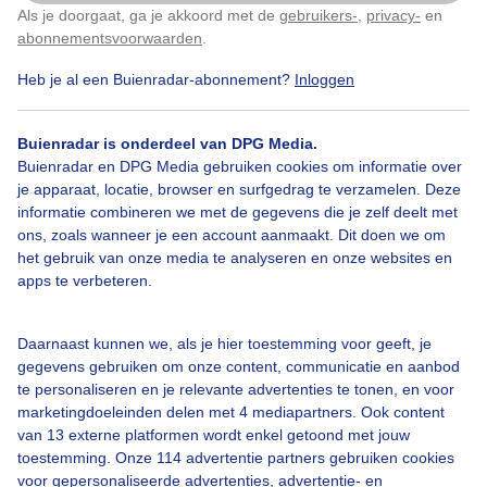
Als je doorgaat, ga je akkoord met de
gebruikers-
,
privacy-
en
Klik
hier
om dit aan te passen
abonnementsvoorwaarden
.
Heb je al een Buienradar-abonnement?
Inloggen
Over Buienradar
Buienradar is onderdeel van DPG Media.
Buienradar en DPG Media gebruiken cookies om informatie over
je apparaat, locatie, browser en surfgedrag te verzamelen. Deze
Bedrijfsgegevens
informatie combineren we met de gegevens die je zelf deelt met
ons, zoals wanneer je een account aanmaakt. Dit doen we om
Veelgestelde vragen
het gebruik van onze media te analyseren en onze websites en
Contact
apps te verbeteren.
Toegankelijkheid
Daarnaast kunnen we, als je hier toestemming voor geeft, je
Gebruikersvoorwaarden
gegevens gebruiken om onze content, communicatie en aanbod
Adverteren
te personaliseren en je relevante advertenties te tonen, en voor
marketingdoeleinden delen met 4 mediapartners. Ook content
Buienradar Team
van 13 externe platformen wordt enkel getoond met jouw
Privacy beleid
toestemming. Onze 114 advertentie partners gebruiken cookies
voor gepersonaliseerde advertenties, advertentie- en