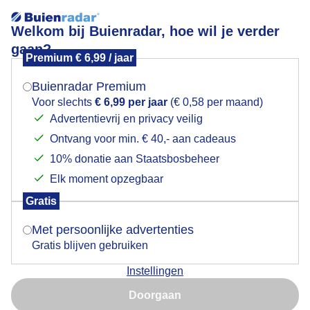
Welkom bij Buienradar, hoe wil je verder
gaan?
Premium € 6,99 / jaar
Mogen we je locatie gebruiken voor het
Lees meer.
weer?
Buienradar Premium
parapluenregenponchoweer
Voor slechts
€ 6,99 per jaar
(€ 0,58 per maand)
Advertentievrij en privacy veilig
Ontvang voor min. € 40,- aan cadeaus
Indien je hier nog geen akkoord op hebt gegeven,
verschijnt er zo een pop-up uit je browser waarin
10% donatie aan Staatsbosbeheer
deze toestemming gevraagd wordt.
Elk moment opzegbaar
Een moment geduld aub...
Gratis
Is goed, toon de popup
Met persoonlijke advertenties
Populaire categorieën
Gratis blijven gebruiken
Lente
Instellingen
Nu niet, misschien later
Zomer
Doorgaan
Herfst
Gebruik je Safari en wil je niet elke dag deze pop-up zien?