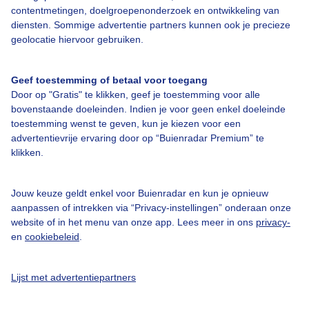
Over Buienradar
contentmetingen, doelgroepenonderzoek en ontwikkeling van
diensten. Sommige advertentie partners kunnen ook je precieze
geolocatie hiervoor gebruiken.
Bedrijfsgegevens
Veelgestelde vragen
Geef toestemming of betaal voor toegang
Door op "Gratis" te klikken, geef je toestemming voor alle
Contact
bovenstaande doeleinden. Indien je voor geen enkel doeleinde
Toegankelijkheid
toestemming wenst te geven, kun je kiezen voor een
advertentievrije ervaring door op “Buienradar Premium” te
Gebruikersvoorwaarden
klikken.
Adverteren
Buienradar Team
Jouw keuze geldt enkel voor Buienradar en kun je opnieuw
aanpassen of intrekken via “Privacy-instellingen” onderaan onze
Privacy beleid
website of in het menu van onze app. Lees meer in ons
privacy-
en
cookiebeleid
.
Cookie beleid
Privacy instellingen
Lijst met advertentiepartners
Gratis weerdata