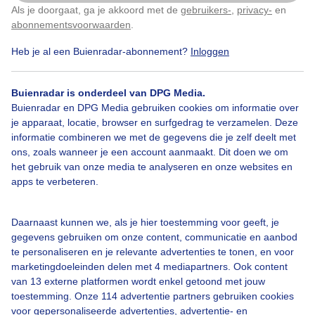
Als je doorgaat, ga je akkoord met de
gebruikers-
,
privacy-
en
Klik
hier
om dit aan te passen
abonnementsvoorwaarden
.
Heb je al een Buienradar-abonnement?
Inloggen
Parapluenregenponchoweer
Regen
Buienradar is onderdeel van DPG Media.
Buienradar en DPG Media gebruiken cookies om informatie over
je apparaat, locatie, browser en surfgedrag te verzamelen. Deze
Bekijk slideshow
informatie combineren we met de gegevens die je zelf deelt met
ons, zoals wanneer je een account aanmaakt. Dit doen we om
het gebruik van onze media te analyseren en onze websites en
apps te verbeteren.
Een moment geduld aub...
Daarnaast kunnen we, als je hier toestemming voor geeft, je
gegevens gebruiken om onze content, communicatie en aanbod
te personaliseren en je relevante advertenties te tonen, en voor
marketingdoeleinden delen met 4 mediapartners. Ook content
van 13 externe platformen wordt enkel getoond met jouw
toestemming. Onze 114 advertentie partners gebruiken cookies
voor gepersonaliseerde advertenties, advertentie- en