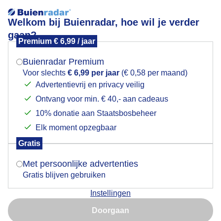
Welkom bij Buienradar, hoe wil je verder
gaan?
Premium € 6,99 / jaar
Mogen we je locatie gebruiken voor het
Regen
weer?
Buienradar Premium
Voor slechts
€ 6,99 per jaar
(€ 0,58 per maand)
Advertentievrij en privacy veilig
Ontvang voor min. € 40,- aan cadeaus
Indien je hier nog geen akkoord op hebt gegeven,
verschijnt er zo een pop-up uit je browser waarin
10% donatie aan Staatsbosbeheer
deze toestemming gevraagd wordt.
Elk moment opzegbaar
Gratis
Is goed, toon de popup
Met persoonlijke advertenties
Gratis blijven gebruiken
Regen, de paraplu en regenponcho is geen
Instellingen
overbodige luxe
Nu niet, misschien later
Doorgaan
Door: ria brasser
Gemaakt: 28-01-2026, 55x bekeken
Gebruik je Safari en wil je niet elke dag deze pop-up zien?