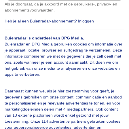
Als je doorgaat, ga je akkoord met de
gebruikers-
,
privacy-
en
Klik
hier
om dit aan te passen
abonnementsvoorwaarden
.
Heb je al een Buienradar-abonnement?
Inloggen
Over Buienradar
Buienradar is onderdeel van DPG Media.
Bedrijfsgegevens
Buienradar en DPG Media gebruiken cookies om informatie over
Veelgestelde vragen
je apparaat, locatie, browser en surfgedrag te verzamelen. Deze
informatie combineren we met de gegevens die je zelf deelt met
Contact
ons, zoals wanneer je een account aanmaakt. Dit doen we om
het gebruik van onze media te analyseren en onze websites en
Toegankelijkheid
apps te verbeteren.
Gebruikersvoorwaarden
Adverteren
Daarnaast kunnen we, als je hier toestemming voor geeft, je
gegevens gebruiken om onze content, communicatie en aanbod
Buienradar Team
te personaliseren en je relevante advertenties te tonen, en voor
Privacy beleid
marketingdoeleinden delen met 4 mediapartners. Ook content
van 13 externe platformen wordt enkel getoond met jouw
Cookie beleid
toestemming. Onze 114 advertentie partners gebruiken cookies
voor gepersonaliseerde advertenties, advertentie- en
Privacy instellingen