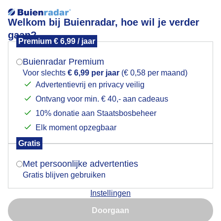
Welkom bij Buienradar, hoe wil je verder
gaan?
Premium € 6,99 / jaar
Mogen we je locatie gebruiken voor het
paragliding
weer?
Buienradar Premium
Voor slechts
€ 6,99 per jaar
(€ 0,58 per maand)
Advertentievrij en privacy veilig
Ontvang voor min. € 40,- aan cadeaus
Indien je hier nog geen akkoord op hebt gegeven,
verschijnt er zo een pop-up uit je browser waarin
10% donatie aan Staatsbosbeheer
Een moment geduld aub...
deze toestemming gevraagd wordt.
Elk moment opzegbaar
Populaire categorieën
Gratis
Is goed, toon de popup
Met persoonlijke advertenties
Lente
Gratis blijven gebruiken
Zomer
Instellingen
Herfst
Nu niet, misschien later
Doorgaan
Gebruik je Safari en wil je niet elke dag deze pop-up zien?