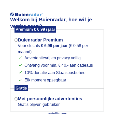
Reisinforma
Welkom bij Buienradar, hoe wil je
verder gaan?
Premium € 6,99 / jaar
Buienradar Premium
Voor slechts
€ 6,99 per jaar
(€ 0,58 per
wijd
Foto en video
Weerzine
maand)
Mogen we je locatie gebruiken voor
Advertentievrij en privacy veilig
het weer?
Zoeken in foto & video:
Ontvang voor min. € 40,- aan cadeaus
10% donatie aan Staatsbosbeheer
ijk slideshow
Elk moment opzegbaar
Indien je hier nog geen akkoord op hebt
Gratis
gegeven, verschijnt er zo een pop-up uit
je browser waarin deze toestemming
Met persoonlijke advertenties
gevraagd wordt.
Gratis blijven gebruiken
Een moment geduld aub...
Instellingen