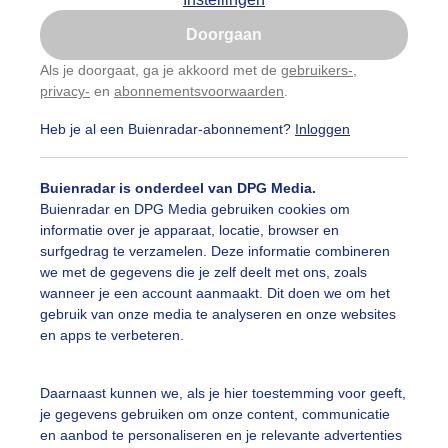
Is goed, toon de popup
Doorgaan
Nu niet, misschien later
categorieën
Als je doorgaat, ga je akkoord met de
gebruikers-
,
privacy-
en
abonnementsvoorwaarden
.
Gebruik je Safari en wil je niet elke dag deze pop-up
auwelucht
##terras
#bewolking
#bewolkt
#blauwel
zien?
Heb je al een Buienradar-abonnement?
Inloggen
Klik
hier
om dit aan te passen
oemen
#boten
#camping
#coderoze
#donkerewolke
Buienradar is onderdeel van DPG Media.
igende_lucht
#droogte
#duinen
#fietser
#fietsers
Buienradar en DPG Media gebruiken cookies om
informatie over je apparaat, locatie, browser en
 alle categorieën
ondmist
#halo
#hitte
#hittegolf
#kinderen
#kiter
surfgedrag te verzamelen. Deze informatie combineren
we met de gegevens die je zelf deelt met ons, zoals
kdroog
#levendestandbeelden
#maan
#mensen
#m
wanneer je een account aanmaakt. Dit doen we om het
uienradar
Mijn weer
gebruik van onze media te analyseren en onze websites
len
#natuur
#opklaringen
#paraplu
#parasol
en apps te verbeteren.
fsgegevens
De Bilt
genboog
#regenbui
#regenwolken
#schilders
stelde vragen
Daarnaast kunnen we, als je hier toestemming voor geeft,
je gegevens gebruiken om onze content, communicatie
t
ierbewolking
#stapelwolkjes
#strakblauwe_lucht
en aanbod te personaliseren en je relevante advertenties