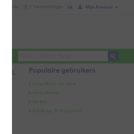
tie:
Files
| Treinmeldingen
Mijn Account
7
14
Populaire gebruikers
Anne-Marie van Iersel
Marja Bakker
Els Bax
Bekijk top 10 fotografen