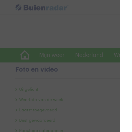
Mijn weer
Nederland
Wereld
Foto en video
Uitgelicht
Bek
Weerfoto van de week
Laatst toegevoegd
Best gewaardeerd
Populaire categorieën