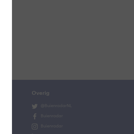
ucht
n
s
ist
Overig
@BuienradarNL
Buienradar
Buienradar