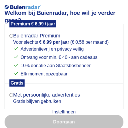
Welkom bij Buienradar, hoe wil je verder
gaan?
Premium € 6,99 / jaar
Mogen we je locatie gebruiken voor het
opstuivendzand
weer?
Buienradar Premium
Voor slechts
€ 6,99 per jaar
(€ 0,58 per maand)
Advertentievrij en privacy veilig
Ontvang voor min. € 40,- aan cadeaus
Indien je hier nog geen akkoord op hebt gegeven,
verschijnt er zo een pop-up uit je browser waarin
10% donatie aan Staatsbosbeheer
Een moment geduld aub...
deze toestemming gevraagd wordt.
Elk moment opzegbaar
Populaire categorieën
Gratis
Is goed, toon de popup
Met persoonlijke advertenties
Lente
Gratis blijven gebruiken
Zomer
Instellingen
Herfst
Nu niet, misschien later
Doorgaan
Gebruik je Safari en wil je niet elke dag deze pop-up zien?