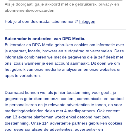
Als je doorgaat, ga je akkoord met de
gebruikers-
,
privacy-
en
Klik
hier
om dit aan te passen
abonnementsvoorwaarden
.
Heb je al een Buienradar-abonnement?
Inloggen
Over Buienradar
Buienradar is onderdeel van DPG Media.
Bedrijfsgegevens
Buienradar en DPG Media gebruiken cookies om informatie over
Veelgestelde vragen
je apparaat, locatie, browser en surfgedrag te verzamelen. Deze
informatie combineren we met de gegevens die je zelf deelt met
Contact
ons, zoals wanneer je een account aanmaakt. Dit doen we om
het gebruik van onze media te analyseren en onze websites en
Toegankelijkheid
apps te verbeteren.
Gebruikersvoorwaarden
Adverteren
Daarnaast kunnen we, als je hier toestemming voor geeft, je
gegevens gebruiken om onze content, communicatie en aanbod
Buienradar Team
te personaliseren en je relevante advertenties te tonen, en voor
Privacy beleid
marketingdoeleinden delen met 4 mediapartners. Ook content
van 13 externe platformen wordt enkel getoond met jouw
Cookie beleid
toestemming. Onze 114 advertentie partners gebruiken cookies
voor gepersonaliseerde advertenties, advertentie- en
Privacy instellingen