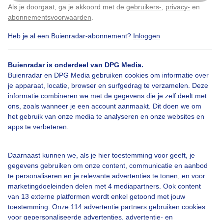
Als je doorgaat, ga je akkoord met de
gebruikers-
,
privacy-
en
Klik
hier
om dit aan te passen
abonnementsvoorwaarden
.
Heb je al een Buienradar-abonnement?
Inloggen
Over Buienradar
Buienradar is onderdeel van DPG Media.
Bedrijfsgegevens
Buienradar en DPG Media gebruiken cookies om informatie over
Veelgestelde vragen
je apparaat, locatie, browser en surfgedrag te verzamelen. Deze
informatie combineren we met de gegevens die je zelf deelt met
Contact
ons, zoals wanneer je een account aanmaakt. Dit doen we om
het gebruik van onze media te analyseren en onze websites en
Toegankelijkheid
apps te verbeteren.
Gebruikersvoorwaarden
Adverteren
Daarnaast kunnen we, als je hier toestemming voor geeft, je
gegevens gebruiken om onze content, communicatie en aanbod
Buienradar Team
te personaliseren en je relevante advertenties te tonen, en voor
Privacy beleid
marketingdoeleinden delen met 4 mediapartners. Ook content
van 13 externe platformen wordt enkel getoond met jouw
Cookie beleid
toestemming. Onze 114 advertentie partners gebruiken cookies
voor gepersonaliseerde advertenties, advertentie- en
Privacy instellingen