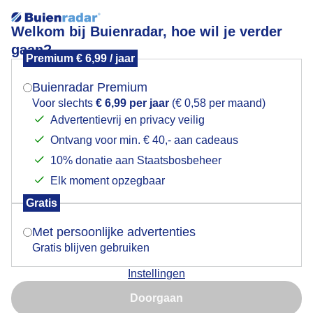
Welkom bij Buienradar, hoe wil je verder
gaan?
Premium € 6,99 / jaar
Mogen we je locatie gebruiken voor het
onzelievevrouwenplein
weer?
Buienradar Premium
Voor slechts
€ 6,99 per jaar
(€ 0,58 per maand)
Advertentievrij en privacy veilig
Ontvang voor min. € 40,- aan cadeaus
Indien je hier nog geen akkoord op hebt gegeven,
verschijnt er zo een pop-up uit je browser waarin
10% donatie aan Staatsbosbeheer
Een moment geduld aub...
deze toestemming gevraagd wordt.
Elk moment opzegbaar
Populaire categorieën
Gratis
Is goed, toon de popup
Met persoonlijke advertenties
Lente
Gratis blijven gebruiken
Zomer
Instellingen
Herfst
Nu niet, misschien later
Doorgaan
Gebruik je Safari en wil je niet elke dag deze pop-up zien?