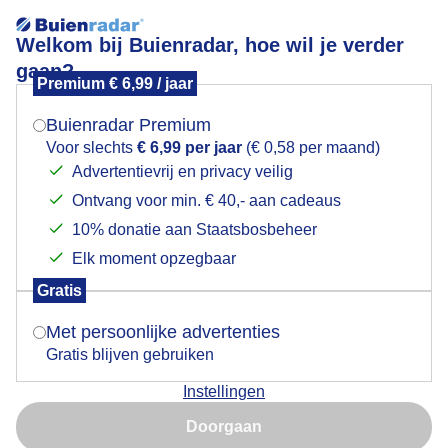
Welkom bij Buienradar, hoe wil je verder
gaan?
Premium € 6,99 / jaar
Mogen we je locatie gebruiken voor het
oliebollenkraam
weer?
Buienradar Premium
Voor slechts
€ 6,99 per jaar
(€ 0,58 per maand)
Advertentievrij en privacy veilig
Ontvang voor min. € 40,- aan cadeaus
Indien je hier nog geen akkoord op hebt gegeven,
verschijnt er zo een pop-up uit je browser waarin
10% donatie aan Staatsbosbeheer
Een moment geduld aub...
deze toestemming gevraagd wordt.
Elk moment opzegbaar
Populaire categorieën
Gratis
Is goed, toon de popup
Met persoonlijke advertenties
Lente
Gratis blijven gebruiken
Zomer
Instellingen
Herfst
Nu niet, misschien later
Doorgaan
Gebruik je Safari en wil je niet elke dag deze pop-up zien?