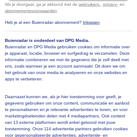
Als je doorgaat, ga je akkoord met de
gebruikers-
,
privacy-
en
Klik
hier
om dit aan te passen
abonnementsvoorwaarden
.
Heb je al een Buienradar-abonnement?
Inloggen
Over Buienradar
Buienradar is onderdeel van DPG Media.
Bedrijfsgegevens
Buienradar en DPG Media gebruiken cookies om informatie over
Veelgestelde vragen
je apparaat, locatie, browser en surfgedrag te verzamelen. Deze
informatie combineren we met de gegevens die je zelf deelt met
Contact
ons, zoals wanneer je een account aanmaakt. Dit doen we om
het gebruik van onze media te analyseren en onze websites en
Toegankelijkheid
apps te verbeteren.
Gebruikersvoorwaarden
Adverteren
Daarnaast kunnen we, als je hier toestemming voor geeft, je
gegevens gebruiken om onze content, communicatie en aanbod
Buienradar Team
te personaliseren en je relevante advertenties te tonen, en voor
Privacy beleid
marketingdoeleinden delen met 4 mediapartners. Ook content
van 13 externe platformen wordt enkel getoond met jouw
Cookie beleid
toestemming. Onze 114 advertentie partners gebruiken cookies
voor gepersonaliseerde advertenties, advertentie- en
Privacy instellingen