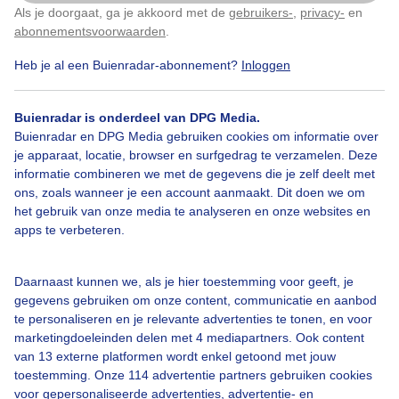
Als je doorgaat, ga je akkoord met de
gebruikers-
,
privacy-
en
Klik
hier
om dit aan te passen
abonnementsvoorwaarden
.
Heb je al een Buienradar-abonnement?
Inloggen
Over Buienradar
Buienradar is onderdeel van DPG Media.
Bedrijfsgegevens
Buienradar en DPG Media gebruiken cookies om informatie over
Veelgestelde vragen
je apparaat, locatie, browser en surfgedrag te verzamelen. Deze
informatie combineren we met de gegevens die je zelf deelt met
Contact
ons, zoals wanneer je een account aanmaakt. Dit doen we om
het gebruik van onze media te analyseren en onze websites en
Toegankelijkheid
apps te verbeteren.
Gebruikersvoorwaarden
Adverteren
Daarnaast kunnen we, als je hier toestemming voor geeft, je
gegevens gebruiken om onze content, communicatie en aanbod
Buienradar Team
te personaliseren en je relevante advertenties te tonen, en voor
Privacy beleid
marketingdoeleinden delen met 4 mediapartners. Ook content
van 13 externe platformen wordt enkel getoond met jouw
Cookie beleid
toestemming. Onze 114 advertentie partners gebruiken cookies
voor gepersonaliseerde advertenties, advertentie- en
Privacy instellingen