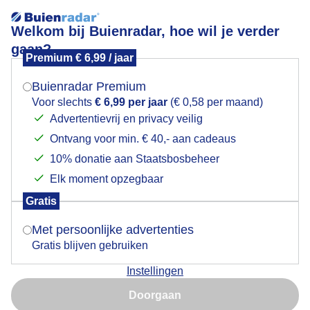
Welkom bij Buienradar, hoe wil je verder
gaan?
Premium € 6,99 / jaar
Mogen we je locatie gebruiken voor het
nestkast
weer?
Buienradar Premium
Voor slechts
€ 6,99 per jaar
(€ 0,58 per maand)
Advertentievrij en privacy veilig
Ontvang voor min. € 40,- aan cadeaus
Indien je hier nog geen akkoord op hebt gegeven,
verschijnt er zo een pop-up uit je browser waarin
10% donatie aan Staatsbosbeheer
Een moment geduld aub...
deze toestemming gevraagd wordt.
Elk moment opzegbaar
Populaire categorieën
Gratis
Is goed, toon de popup
Met persoonlijke advertenties
Lente
Gratis blijven gebruiken
Zomer
Instellingen
Herfst
Nu niet, misschien later
Doorgaan
Gebruik je Safari en wil je niet elke dag deze pop-up zien?