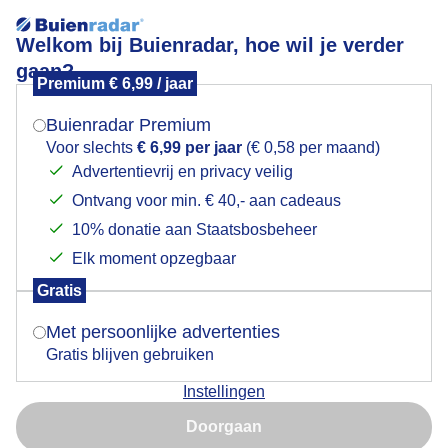
Welkom bij Buienradar, hoe wil je verder
gaan?
Premium € 6,99 / jaar
Mogen we je locatie gebruiken voor het
nattegrasmat
weer?
Buienradar Premium
Voor slechts
€ 6,99 per jaar
(€ 0,58 per maand)
Advertentievrij en privacy veilig
Ontvang voor min. € 40,- aan cadeaus
Indien je hier nog geen akkoord op hebt gegeven,
verschijnt er zo een pop-up uit je browser waarin
10% donatie aan Staatsbosbeheer
Een moment geduld aub...
deze toestemming gevraagd wordt.
Elk moment opzegbaar
Populaire categorieën
Gratis
Is goed, toon de popup
Met persoonlijke advertenties
Lente
Gratis blijven gebruiken
Zomer
Instellingen
Herfst
Nu niet, misschien later
Doorgaan
Gebruik je Safari en wil je niet elke dag deze pop-up zien?