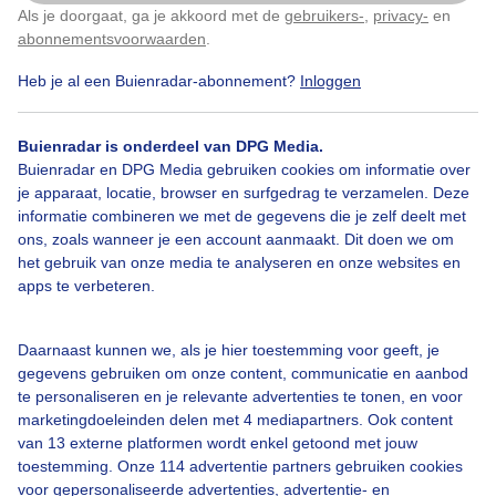
Als je doorgaat, ga je akkoord met de
gebruikers-
,
privacy-
en
Klik
hier
om dit aan te passen
abonnementsvoorwaarden
.
Heb je al een Buienradar-abonnement?
Inloggen
Over Buienradar
Buienradar is onderdeel van DPG Media.
Bedrijfsgegevens
Buienradar en DPG Media gebruiken cookies om informatie over
Veelgestelde vragen
je apparaat, locatie, browser en surfgedrag te verzamelen. Deze
informatie combineren we met de gegevens die je zelf deelt met
Contact
ons, zoals wanneer je een account aanmaakt. Dit doen we om
het gebruik van onze media te analyseren en onze websites en
Toegankelijkheid
apps te verbeteren.
Gebruikersvoorwaarden
Adverteren
Daarnaast kunnen we, als je hier toestemming voor geeft, je
gegevens gebruiken om onze content, communicatie en aanbod
Buienradar Team
te personaliseren en je relevante advertenties te tonen, en voor
Privacy beleid
marketingdoeleinden delen met 4 mediapartners. Ook content
van 13 externe platformen wordt enkel getoond met jouw
Cookie beleid
toestemming. Onze 114 advertentie partners gebruiken cookies
voor gepersonaliseerde advertenties, advertentie- en
Privacy instellingen