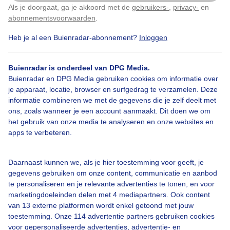
Als je doorgaat, ga je akkoord met de
gebruikers-
,
privacy-
en
Klik
hier
om dit aan te passen
abonnementsvoorwaarden
.
Heb je al een Buienradar-abonnement?
Inloggen
Over Buienradar
Buienradar is onderdeel van DPG Media.
Buienradar en DPG Media gebruiken cookies om informatie over
je apparaat, locatie, browser en surfgedrag te verzamelen. Deze
Bedrijfsgegevens
informatie combineren we met de gegevens die je zelf deelt met
ons, zoals wanneer je een account aanmaakt. Dit doen we om
Veelgestelde vragen
het gebruik van onze media te analyseren en onze websites en
Contact
apps te verbeteren.
Toegankelijkheid
Daarnaast kunnen we, als je hier toestemming voor geeft, je
Gebruikersvoorwaarden
gegevens gebruiken om onze content, communicatie en aanbod
Adverteren
te personaliseren en je relevante advertenties te tonen, en voor
marketingdoeleinden delen met 4 mediapartners. Ook content
Buienradar Team
van 13 externe platformen wordt enkel getoond met jouw
Privacy beleid
toestemming. Onze 114 advertentie partners gebruiken cookies
voor gepersonaliseerde advertenties, advertentie- en