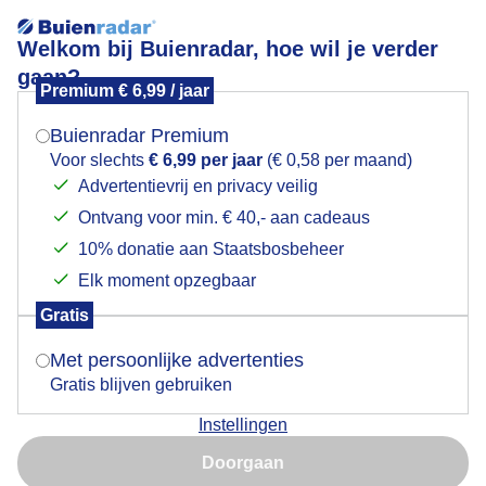
Welkom bij Buienradar, hoe wil je verder
gaan?
Premium € 6,99 / jaar
Mogen we je locatie gebruiken voor het
Lees meer.
weer?
Buienradar Premium
nattecuriosamarkt
Voor slechts
€ 6,99 per jaar
(€ 0,58 per maand)
Advertentievrij en privacy veilig
Ontvang voor min. € 40,- aan cadeaus
Indien je hier nog geen akkoord op hebt gegeven,
verschijnt er zo een pop-up uit je browser waarin
10% donatie aan Staatsbosbeheer
deze toestemming gevraagd wordt.
Elk moment opzegbaar
Een moment geduld aub...
Gratis
Is goed, toon de popup
Met persoonlijke advertenties
Populaire categorieën
Gratis blijven gebruiken
Lente
Instellingen
Nu niet, misschien later
Zomer
Doorgaan
Herfst
Gebruik je Safari en wil je niet elke dag deze pop-up zien?