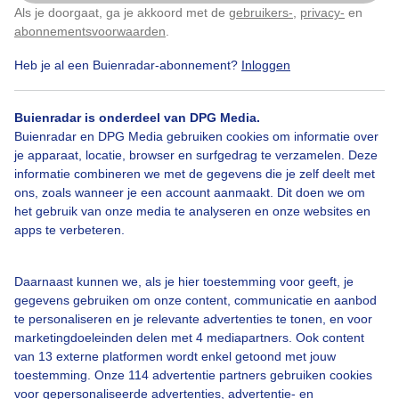
Als je doorgaat, ga je akkoord met de
gebruikers-
,
privacy-
en
Klik
hier
om dit aan te passen
abonnementsvoorwaarden
.
Heb je al een Buienradar-abonnement?
Inloggen
Over Buienradar
Buienradar is onderdeel van DPG Media.
Buienradar en DPG Media gebruiken cookies om informatie over
je apparaat, locatie, browser en surfgedrag te verzamelen. Deze
Bedrijfsgegevens
informatie combineren we met de gegevens die je zelf deelt met
ons, zoals wanneer je een account aanmaakt. Dit doen we om
Veelgestelde vragen
het gebruik van onze media te analyseren en onze websites en
Contact
apps te verbeteren.
Toegankelijkheid
Daarnaast kunnen we, als je hier toestemming voor geeft, je
Gebruikersvoorwaarden
gegevens gebruiken om onze content, communicatie en aanbod
Adverteren
te personaliseren en je relevante advertenties te tonen, en voor
marketingdoeleinden delen met 4 mediapartners. Ook content
Buienradar Team
van 13 externe platformen wordt enkel getoond met jouw
Privacy beleid
toestemming. Onze 114 advertentie partners gebruiken cookies
voor gepersonaliseerde advertenties, advertentie- en