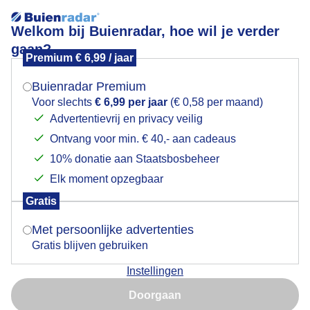
Welkom bij Buienradar, hoe wil je verder
gaan?
Premium € 6,99 / jaar
Mogen we je locatie gebruiken voor het
Lees meer.
weer?
Buienradar Premium
museumschipmercuur
Voor slechts
€ 6,99 per jaar
(€ 0,58 per maand)
Advertentievrij en privacy veilig
Ontvang voor min. € 40,- aan cadeaus
Indien je hier nog geen akkoord op hebt gegeven,
verschijnt er zo een pop-up uit je browser waarin
10% donatie aan Staatsbosbeheer
deze toestemming gevraagd wordt.
Elk moment opzegbaar
Een moment geduld aub...
Gratis
Is goed, toon de popup
Met persoonlijke advertenties
Populaire categorieën
Gratis blijven gebruiken
Lente
Instellingen
Nu niet, misschien later
Zomer
Doorgaan
Herfst
Gebruik je Safari en wil je niet elke dag deze pop-up zien?