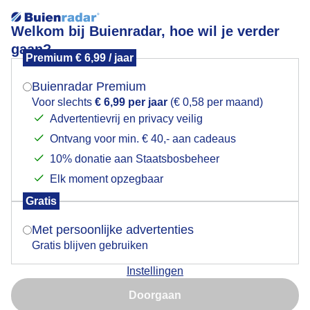
Welkom bij Buienradar, hoe wil je verder
gaan?
Premium € 6,99 / jaar
Mogen we je locatie gebruiken voor het
mooiezonnigewinterdag
weer?
Buienradar Premium
Voor slechts
€ 6,99 per jaar
(€ 0,58 per maand)
Advertentievrij en privacy veilig
Ontvang voor min. € 40,- aan cadeaus
Indien je hier nog geen akkoord op hebt gegeven,
verschijnt er zo een pop-up uit je browser waarin
10% donatie aan Staatsbosbeheer
Een moment geduld aub...
deze toestemming gevraagd wordt.
Elk moment opzegbaar
Populaire categorieën
Gratis
Is goed, toon de popup
Met persoonlijke advertenties
Lente
Gratis blijven gebruiken
Zomer
Instellingen
Herfst
Nu niet, misschien later
Doorgaan
Gebruik je Safari en wil je niet elke dag deze pop-up zien?