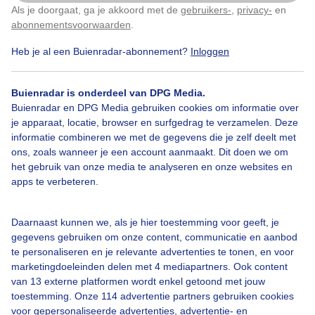
Als je doorgaat, ga je akkoord met de
gebruikers-
,
privacy-
en
Klik
hier
om dit aan te passen
abonnementsvoorwaarden
.
Heb je al een Buienradar-abonnement?
Inloggen
Over Buienradar
Buienradar is onderdeel van DPG Media.
Bedrijfsgegevens
Buienradar en DPG Media gebruiken cookies om informatie over
Veelgestelde vragen
je apparaat, locatie, browser en surfgedrag te verzamelen. Deze
informatie combineren we met de gegevens die je zelf deelt met
Contact
ons, zoals wanneer je een account aanmaakt. Dit doen we om
het gebruik van onze media te analyseren en onze websites en
Toegankelijkheid
apps te verbeteren.
Gebruikersvoorwaarden
Adverteren
Daarnaast kunnen we, als je hier toestemming voor geeft, je
gegevens gebruiken om onze content, communicatie en aanbod
Buienradar Team
te personaliseren en je relevante advertenties te tonen, en voor
Privacy beleid
marketingdoeleinden delen met 4 mediapartners. Ook content
van 13 externe platformen wordt enkel getoond met jouw
Cookie beleid
toestemming. Onze 114 advertentie partners gebruiken cookies
voor gepersonaliseerde advertenties, advertentie- en
Privacy instellingen